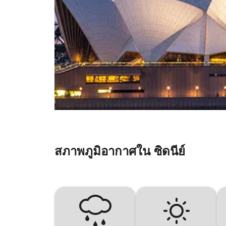
สภาพภูมิอากาศใน ซิดนีย์