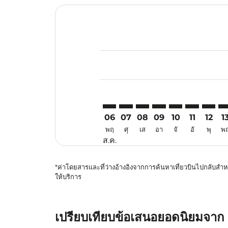
Displaying fares for สิงหาคม-202
CNX–SYD: cmp-view-offers-discla
CNX–SYD: cmp-view-offers-di
CNX–SYD: cmp-view-offer
CNX–SYD: cmp-view-
CNX–SYD: cmp-v
CNX–SYD: c
CNX–SY
CN
06
07
08
09
10
11
12
1
พฤ
ศุ
เส
อา
จั
อั
พุ
พ
ส.ค.
*ค่าโดยสารและที่ว่างอ้างอิงจากการค้นหาเที่ยวบินไปกลับสำหร
ให้บริการ
เปรียบเทียบข้อเสนอยอดนิยมจาก เช