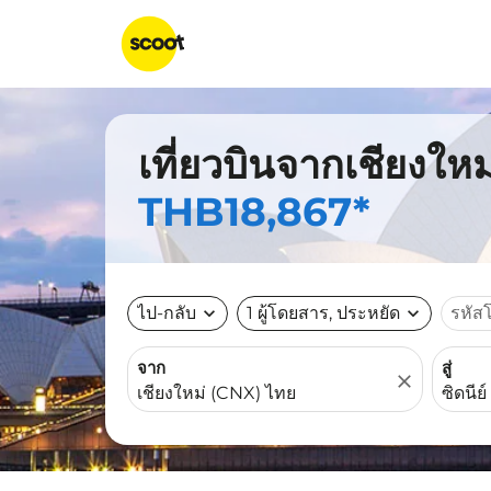
เที่ยวบินจากเชียงใหม่
THB18,867*
ไป-กลับ
expand_more
1 ผู้โดยสาร, ประหยัด
expand_more
รหัส
จาก
สู่
close