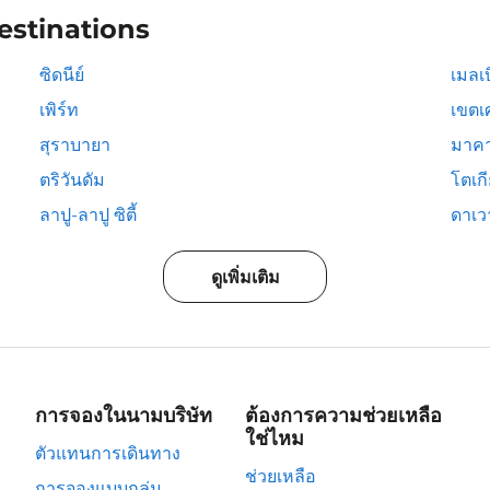
estinations
ซิดนีย์
เมลเบ
เพิร์ท
เขตเ
สุราบายา
มาคา
ตริวันดัม
โตเก
ลาปู-ลาปู ซิตี้
ดาเวา
ดูเพิ่มเติม
การจองในนามบริษัท
ต้องการความช่วยเหลือ
ใช่ไหม
ตัวแทนการเดินทาง
ช่วยเหลือ
การจองแบบกลุ่ม