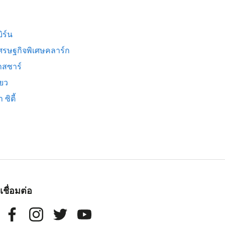
ิร์น
ศรษฐกิจพิเศษคลาร์ก
สซาร์
ียว
 ซิตี้
เชื่อมต่อ