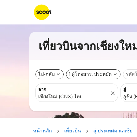
เที่ยวบินจากเชียงใหม่
ไป-กลับ
expand_more
1 ผู้โดยสาร, ประหยัด
expand_more
รหัส
จาก
สู่
close
หน้าหลัก
เที่ยวบิน
สู่ ประเทศมาเลเซีย