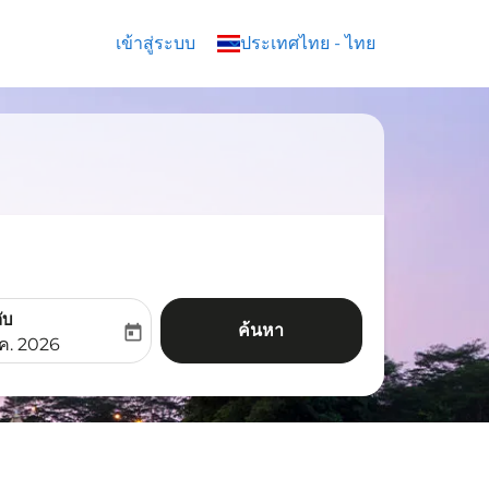
เข้าสู่ระบบ
keyboard_arrow_down
ประเทศไทย
-
ไทย
ับ
ค้นหา
today
aria-label
ooking-return-date-aria-label
.ค. 2026