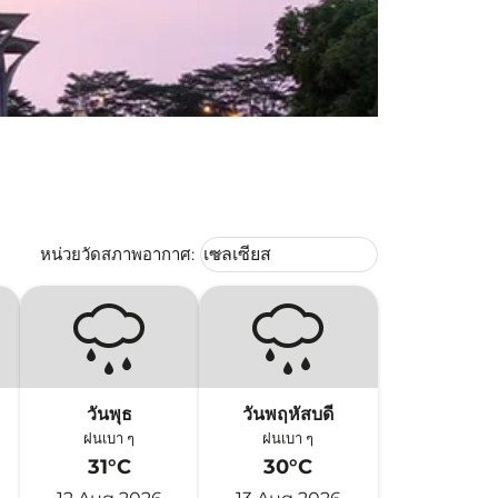
Weather unit option เซลเซียส Selec
หน่วยวัดสภาพอากาศ
:
เซลเซียส
keyboard_arrow_down
วันพุธ
วันพฤหัสบดี
ฝนเบา ๆ
ฝนเบา ๆ
31°C
30°C