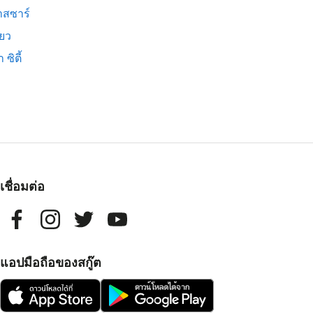
สซาร์
ียว
 ซิตี้
เชื่อมต่อ
แอปมือถือของสกู๊ต