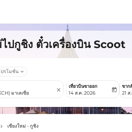
ไปกูชิง ตั๋วเครื่องบิน Scoot
โปรโมชั่น
expand_more
เที่ยวบินขาออก
ขากล
close
today
fc-booking-departure-date-
fc-b
14 ส.ค. 2026
21 ส
เชียงใหม่ - กูชิง