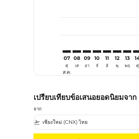
Displaying fares for สิงหาคม-202
CNX–KCH: cmp-view-offers-discla
CNX–KCH: cmp-view-offers-di
CNX–KCH: cmp-view-offe
CNX–KCH: cmp-view-
CNX–KCH: cmp-v
CNX–KCH: c
CNX–KC
CN
07
08
09
10
11
12
13
1
ศุ
เส
อา
จั
อั
พุ
พฤ
ศุ
ส.ค.
เปรียบเทียบข้อเสนอยอดนิยมจาก เช
จาก
flight_takeoff
ไม่มีค่าโดยสารที่ตรงกับเกณฑ์การคัดกรองของค