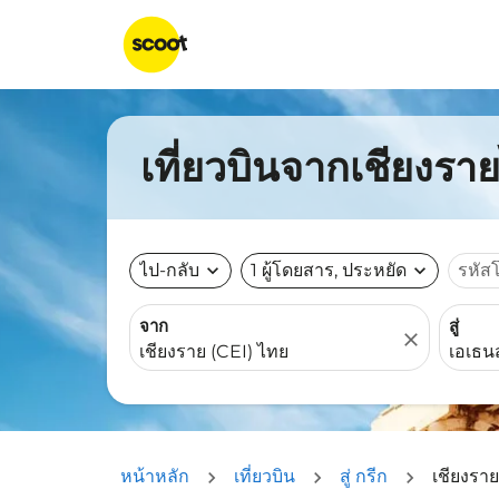
เที่ยวบินจากเชียงราย
ไป-กลับ
expand_more
1 ผู้โดยสาร, ประหยัด
expand_more
รหัส
จาก
สู่
close
หน้าหลัก
เที่ยวบิน
สู่ กรีก
เชียงราย