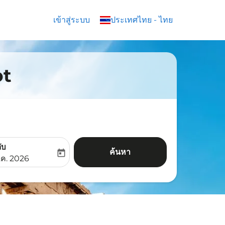
เข้าสู่ระบบ
keyboard_arrow_down
ประเทศไทย
-
ไทย
ot
ับ
ค้นหา
today
aria-label
ooking-return-date-aria-label
.ค. 2026