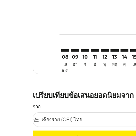
Displaying fares for สิงหาคม-202
CEI–ATH: cmp-view-offers-discla
CEI–ATH: cmp-view-offers-di
CEI–ATH: cmp-view-offer
CEI–ATH: cmp-view-o
CEI–ATH: cmp-vi
CEI–ATH: c
CEI–AT
CE
08
09
10
11
12
13
14
1
เส
อา
จั
อั
พุ
พฤ
ศุ
เ
ส.ค.
เปรียบเทียบข้อเสนอยอดนิยมจาก เ
จาก
flight_takeoff
ไม่มีค่าโดยสารที่ตรงกับเกณฑ์การคัดกรองของค