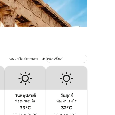
Weather unit option เซลเซียส Selec
หน่วยวัดสภาพอากาศ
:
เซลเซียส
keyboard_arrow_down
วันพฤหัสบดี
วันศุกร์
ท้องฟ้าแจ่มใส
ท้องฟ้าแจ่มใส
33°C
32°C