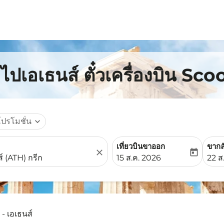
ไปเอเธนส์ ตั๋วเครื่องบิน Sco
โปรโมชั่น
expand_more
เที่ยวบินขาออก
ขากล
close
today
fc-booking-departure-date-
fc-b
15 ส.ค. 2026
22 ส
 - เอเธนส์