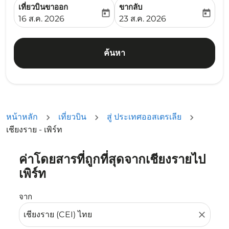
เที่ยวบินขาออก
ขากลับ
today
today
fc-booking-departure-date-aria-label
fc-booking-return-date-ari
16 ส.ค. 2026
23 ส.ค. 2026
ค้นหา
หน้าหลัก
เที่ยวบิน
สู่ ประเทศออสเตรเลีย
เชียงราย - เพิร์ท
ค่าโดยสารที่ถูกที่สุดจากเชียงรายไป
ลองอัปเดตเส้นทางของคุณ (ต้นทางและ/หรือปลายทาง) หรือเลื
เพิร์ท
จาก
close