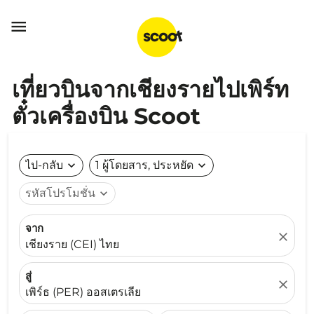

เที่ยวบินจากเชียงรายไปเพิร์ท
ตั๋วเครื่องบิน Scoot
ไป-กลับ
expand_more
1 ผู้โดยสาร, ประหยัด
expand_more
รหัสโปรโมชั่น
expand_more
จาก
close
เชียงราย (CEI) ไทย
สู่
close
เพิร์ธ (PER) ออสเตรเลีย