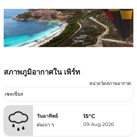
สภาพภูมิอากาศใน เพิร์ท
หน่วยวัดสภาพอากาศ
:
Weather unit option เซลเซียส Selected
เซลเซียส
keyboard_arrow_down
15°C
วันอาทิตย์
09 Aug 2026
ฝนเบา ๆ