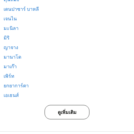
เดนปาซาร์ บาหลี
เจนไน
มะนิลา
มิริ
ญาจาง
มานาโด
มาเก๊า
เพิร์ท
ยกยาการ์ตา
เอเธนส์
ดูเพิ่มเติม