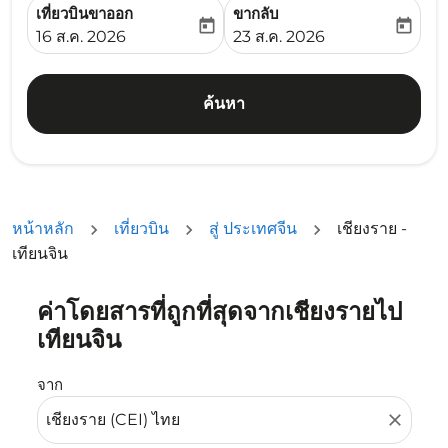
เที่ยวบินขาออก
ขากลับ
today
today
fc-booking-departure-date-aria-label
fc-booking-return-date-ari
16 ส.ค. 2026
23 ส.ค. 2026
ค้นหา
หน้าหลัก
เที่ยวบิน
สู่ ประเทศจีน
เชียงราย -
เทียนจิน
ค่าโดยสารที่ถูกที่สุดจากเชียงรายไป
ลองอัปเดตเส้นทางของคุณ (ต้นทางและ/หรือปลายทาง) หรือเลื
เทียนจิน
จาก
close