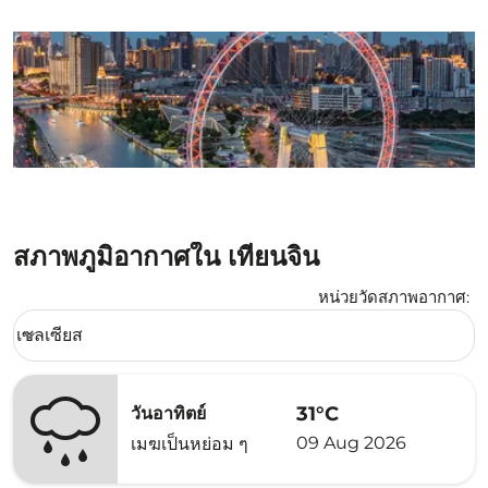
สภาพภูมิอากาศใน เทียนจิน
หน่วยวัดสภาพอากาศ
:
Weather unit option เซลเซียส Selected
เซลเซียส
keyboard_arrow_down
31°C
วันอาทิตย์
09 Aug 2026
เมฆเป็นหย่อม ๆ