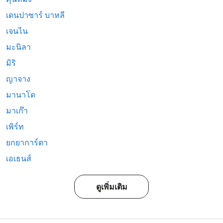
เดนปาซาร์ บาหลี
เจนไน
มะนิลา
มิริ
ญาจาง
มานาโด
มาเก๊า
เพิร์ท
ยกยาการ์ตา
เอเธนส์
ดูเพิ่มเติม