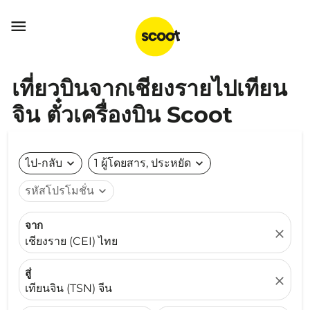

เที่ยวบินจากเชียงรายไปเทียน
จิน ตั๋วเครื่องบิน Scoot
ไป-กลับ
expand_more
1 ผู้โดยสาร, ประหยัด
expand_more
รหัสโปรโมชั่น
expand_more
จาก
close
เชียงราย (CEI) ไทย
สู่
close
เทียนจิน (TSN) จีน