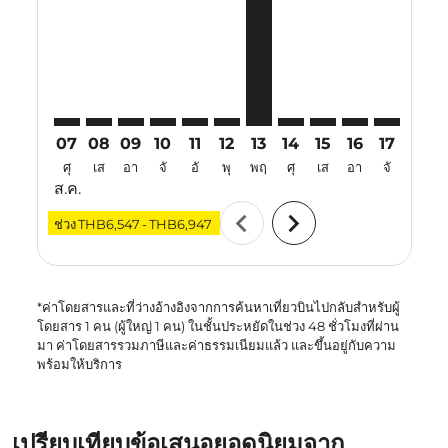
CEI–SIN: cmp-view-offers-disclaimer. ค้นหาข้อเสนอ
CEI–SIN: cmp-view-offers-disclaimer. ค้นหาข้อเส
CEI–SIN: cmp-view-offers-disclaimer. ค้นหาข
CEI–SIN: cmp-view-offers-disclaimer. ค้
CEI–SIN: cmp-view-offers-disclaime
CEI–SIN: cmp-view-offers-discl
CEI–SIN, 13 ส.ค. 2026 – 20 
CEI–SIN: cmp-view-offe
CEI–SIN: cmp-view-
CEI–SIN: cmp-v
CEI–SIN: 
CEI–S
C
07
08
09
10
11
12
13
14
15
16
17
18
ศุ
เส
อา
จั
อั
พุ
พฤ
ศุ
เส
อา
จั
อั
ส.ค.
chevron_left
chevron_right
ช่วง
THB6,547
-
THB6,947
*ค่าโดยสารและที่ว่างอ้างอิงจากการค้นหาเที่ยวบินไปกลับสำหรับผู้
โดยสาร 1 คน (ผู้ใหญ่ 1 คน) ในชั้นประหยัดในช่วง 48 ชั่วโมงที่ผ่าน
มา ค่าโดยสารรวมภาษีและค่าธรรมเนียมแล้ว และขึ้นอยู่กับความ
พร้อมให้บริการ
เปรียบเทียบข้อเสนอยอดนิยมจาก