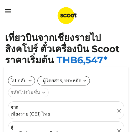

เที่ยวบินจากเชียงรายไป
สิงคโปร์ ตั๋วเครื่องบิน Scoot
ราคาเริ่มต้น
THB6,547*
ไป-กลับ
expand_more
1 ผู้โดยสาร, ประหยัด
expand_more
รหัสโปรโมชั่น
expand_more
จาก
close
เชียงราย (CEI) ไทย
สู่
close