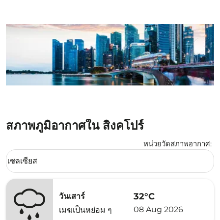
สภาพภูมิอากาศใน สิงคโปร์
หน่วยวัดสภาพอากาศ
:
Weather unit option เซลเซียส Selected
เซลเซียส
keyboard_arrow_down
32°C
วันเสาร์
08 Aug 2026
เมฆเป็นหย่อม ๆ