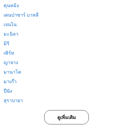
คุนหมิง
เดนปาซาร์ บาหลี
เจนไน
มะนิลา
มิริ
เพิร์ท
ญาจาง
มานาโด
มาเก๊า
ปีนัง
สุราบายา
ดูเพิ่มเติม