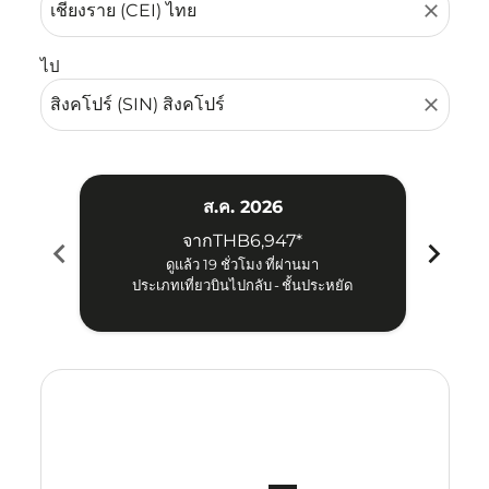
close
ไป
close
ส.ค. 2026
จาก
THB6,947
*
chevron_left
chevron_right
ดูแล้ว 19 ชั่วโมง ที่ผ่านมา
ประเภทเที่ยวบินไปกลับ
-
ชั้นประหยัด
ป
Displaying fares for สิงหาคม-2026