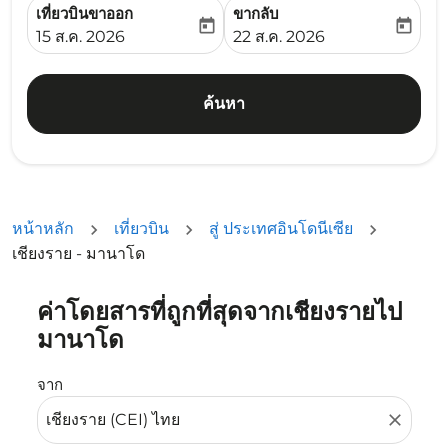
เที่ยวบินขาออก
ขากลับ
today
today
fc-booking-departure-date-aria-label
fc-booking-return-date-ari
15 ส.ค. 2026
22 ส.ค. 2026
ค้นหา
หน้าหลัก
เที่ยวบิน
สู่ ประเทศอินโดนีเซีย
เชียงราย - มานาโด
ค่าโดยสารที่ถูกที่สุดจากเชียงรายไป
ลองอัปเดตเส้นทางของคุณ (ต้นทางและ/หรือปลายทาง) หรือเลื
มานาโด
จาก
close