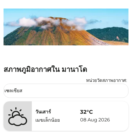
สภาพภูมิอากาศใน มานาโด
หน่วยวัดสภาพอากาศ
:
Weather unit option เซลเซียส Selected
เซลเซียส
keyboard_arrow_down
32°C
วันเสาร์
08 Aug 2026
เมฆเล็กน้อย