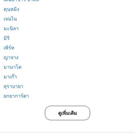
คุนหมิง
เจนไน
มะนิลา
มิริ
เพิร์ท
ญาจาง
มานาโด
มาเก๊า
สุราบายา
ยกยาการ์ตา
ดูเพิ่มเติม