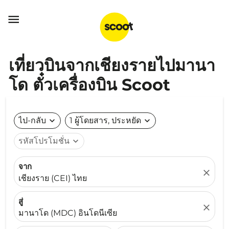

เที่ยวบินจากเชียงรายไปมานา
โด ตั๋วเครื่องบิน Scoot
ไป-กลับ
expand_more
1 ผู้โดยสาร, ประหยัด
expand_more
รหัสโปรโมชั่น
expand_more
จาก
close
เชียงราย (CEI) ไทย
สู่
close
มานาโด (MDC) อินโดนีเซีย