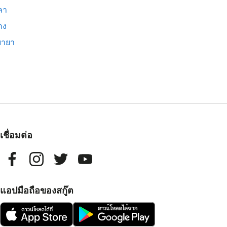
ลา
าง
บายา
เชื่อมต่อ
แอปมือถือของสกู๊ต