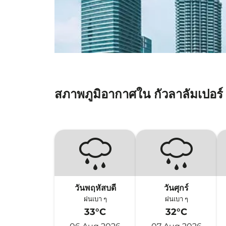
สภาพภูมิอากาศใน กัวลาลัมเปอร์
วันพฤหัสบดี
วันศุกร์
ฝนเบา ๆ
ฝนเบา ๆ
33°C
32°C