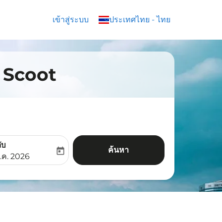
เข้าสู่ระบบ
keyboard_arrow_down
ประเทศไทย
-
ไทย
ิน Scoot
ับ
ค้นหา
today
aria-label
ooking-return-date-aria-label
.ค. 2026