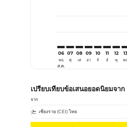
Displaying fares for สิงหาคม-202
CEI–KUL: cmp-view-offers-discla
CEI–KUL: cmp-view-offers-di
CEI–KUL: cmp-view-offer
CEI–KUL: cmp-view-o
CEI–KUL: cmp-vi
CEI–KUL: c
CEI–KU
CE
06
07
08
09
10
11
12
1
พฤ
ศุ
เส
อา
จั
อั
พุ
พ
ส.ค.
เปรียบเทียบข้อเสนอยอดนิยมจาก เ
จาก
flight_takeoff
ไม่มีค่าโดยสารที่ตรงกับเกณฑ์การคัดกรองของค