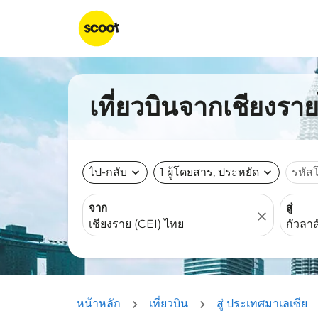
เที่ยวบินจากเชียงราย
ไป-กลับ
expand_more
1 ผู้โดยสาร, ประหยัด
expand_more
รหัส
จาก
สู่
close
หน้าหลัก
เที่ยวบิน
สู่ ประเทศมาเลเซีย