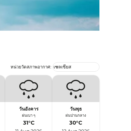
Weather unit option เซลเซียส Selec
หน่วยวัดสภาพอากาศ
:
เซลเซียส
keyboard_arrow_down
วันอังคาร
วันพุธ
ฝนเบา ๆ
ฝนปานกลาง
31°C
30°C