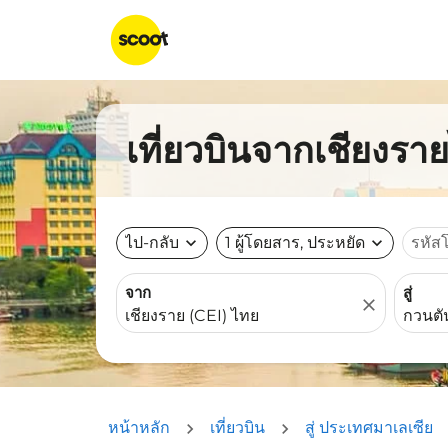
เที่ยวบินจากเชียงรา
ไป-กลับ
expand_more
1 ผู้โดยสาร, ประหยัด
expand_more
รหัส
จาก
สู่
close
หน้าหลัก
เที่ยวบิน
สู่ ประเทศมาเลเซีย