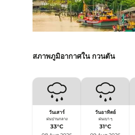
สภาพภูมิอากาศใน กวนตัน
วันเสาร์
วันอาทิตย์
ฝนปานกลาง
ฝนเบา ๆ
33°C
31°C