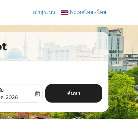
เข้าสู่ระบบ
keyboard_arrow_down
ประเทศไทย
-
ไทย
ot
ับ
ค้นหา
today
aria-label
ooking-return-date-aria-label
.ค. 2026