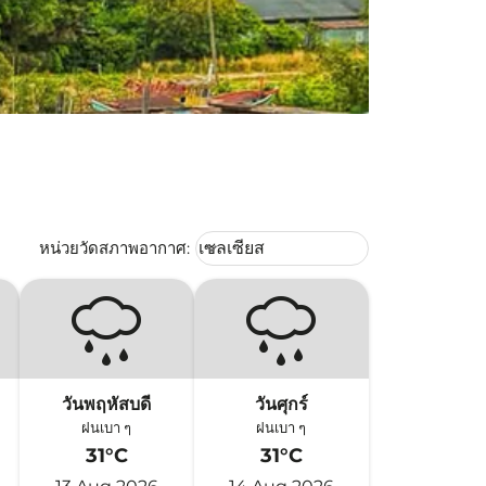
Weather unit option เซลเซียส Selec
หน่วยวัดสภาพอากาศ
:
เซลเซียส
keyboard_arrow_down
วันพฤหัสบดี
วันศุกร์
ฝนเบา ๆ
ฝนเบา ๆ
31°C
31°C