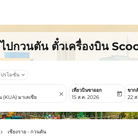
ยไปกวนตัน ตั๋วเครื่องบิน Sco
โปรโมชั่น
expand_more
เที่ยวบินขาออก
ขากล
close
today
fc-booking-departure-date-
fc-b
15 ส.ค. 2026
22 ส
เชียงราย - กวนตัน