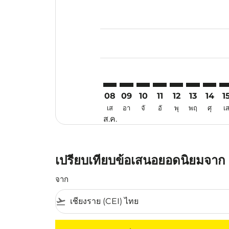
Displaying fares for สิงหาคม-202
CEI–KUA: cmp-view-offers-discla
CEI–KUA: cmp-view-offers-di
CEI–KUA: cmp-view-offer
CEI–KUA: cmp-view-o
CEI–KUA: cmp-vi
CEI–KUA: c
CEI–KU
CE
08
09
10
11
12
13
14
1
เส
อา
จั
อั
พุ
พฤ
ศุ
เ
ส.ค.
เปรียบเทียบข้อเสนอยอดนิยมจาก 
จาก
flight_takeoff
ไม่มีค่าโดยสารที่ตรงกับเกณฑ์การคัดกรองของค