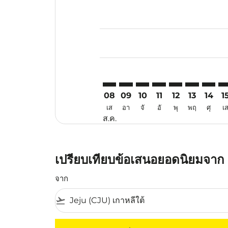
Displaying fares for สิงหาคม-202
CJU–CJB: cmp-view-offers-disclai
CJU–CJB: cmp-view-offers-dis
CJU–CJB: cmp-view-offer
CJU–CJB: cmp-view-o
CJU–CJB: cmp-vi
CJU–CJB: cm
CJU–CJ
CJ
08
09
10
11
12
13
14
1
เส
อา
จั
อั
พุ
พฤ
ศุ
เ
ส.ค.
เปรียบเทียบข้อเสนอยอดนิยมจาก เ
จาก
flight_takeoff
ไม่มีค่าโดยสารที่ตรงกับเกณฑ์การคัดกรองของค