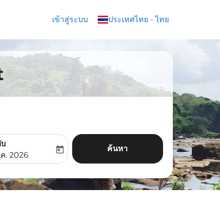
เข้าสู่ระบบ
keyboard_arrow_down
ประเทศไทย
-
ไทย
t
ับ
ค้นหา
today
aria-label
ooking-return-date-aria-label
.ค. 2026