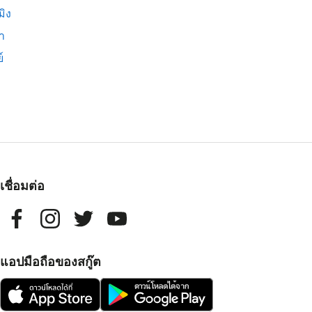
มิง
่า
์
เชื่อมต่อ
แอปมือถือของสกู๊ต