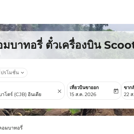
มบาทอรี่ ตั๋วเครื่องบิน Scoo
โปรโมชั่น
expand_more
เที่ยวบินขาออก
ขากล
close
today
fc-booking-departure-date-
fc-b
15 ส.ค. 2026
22 ส
 คอมบาทอรี่