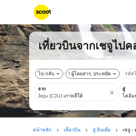
เที่ยวบินจากเชจูไปคอ
ไป-กลับ
expand_more
1 ผู้โดยสาร, ประหยัด
expand_more
รหัส
จาก
สู่
close
หน้าหลัก
เที่ยวบิน
สู่ อินเดีย
เชจู -