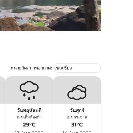
Weather unit option เซลเซียส Selec
หน่วยวัดสภาพอากาศ
:
เซลเซียส
keyboard_arrow_down
วันพฤหัสบดี
วันศุกร์
เมฆเต็มท้องฟ้า
เมฆกระจาย
29°C
31°C