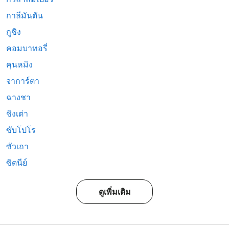
กาลีมันตัน
กูชิง
คอมบาทอรี่
คุนหมิง
จาการ์ตา
ฉางชา
ชิงเต่า
ซับโปโร
ซัวเถา
ซิดนีย์
ดูเพิ่มเติม