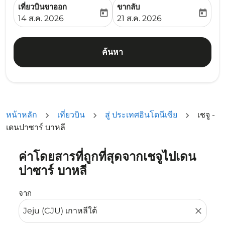
เที่ยวบินขาออก
ขากลับ
today
today
fc-booking-departure-date-aria-label
fc-booking-return-date-ari
14 ส.ค. 2026
21 ส.ค. 2026
ค้นหา
หน้าหลัก
เที่ยวบิน
สู่ ประเทศอินโดนีเซีย
เชจู -
เดนปาซาร์ บาหลี
ค่าโดยสารที่ถูกที่สุดจากเชจูไปเดน
ลองอัปเดตเส้นทางของคุณ (ต้นทางและ/หรือปลายทาง) หรือเลื
ปาซาร์ บาหลี
จาก
close