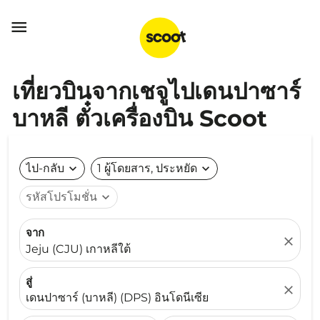

เที่ยวบินจากเชจูไปเดนปาซาร์
บาหลี ตั๋วเครื่องบิน Scoot
ไป-กลับ
expand_more
1 ผู้โดยสาร, ประหยัด
expand_more
รหัสโปรโมชั่น
expand_more
จาก
close
Jeju (CJU) เกาหลีใต้
สู่
close
เดนปาซาร์ (บาหลี) (DPS) อินโดนีเซีย