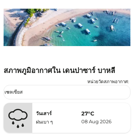
สภาพภูมิอากาศใน เดนปาซาร์ บาหลี
หน่วยวัดสภาพอากาศ
:
Weather unit option เซลเซียส Selected
เซลเซียส
keyboard_arrow_down
27°C
วันเสาร์
08 Aug 2026
ฝนเบา ๆ