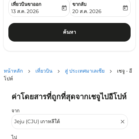
เที่ยวบินขาออก
ขากลับ
today
today
fc-booking-departure-date-aria-label
fc-booking-return-date-ari
13 ส.ค. 2026
20 ส.ค. 2026
ค้นหา
หน้าหลัก
เที่ยวบิน
สู่ ประเทศมาเลเซีย
เชจู - อี
โปห์
ค่าโดยสารที่ถูกที่สุดจากเชจูไปอีโปห์
ลองอัปเดตเส้นทางของคุณ (ต้นทางและ/หรือปลายทาง) หรือเลื
จาก
close
ไป