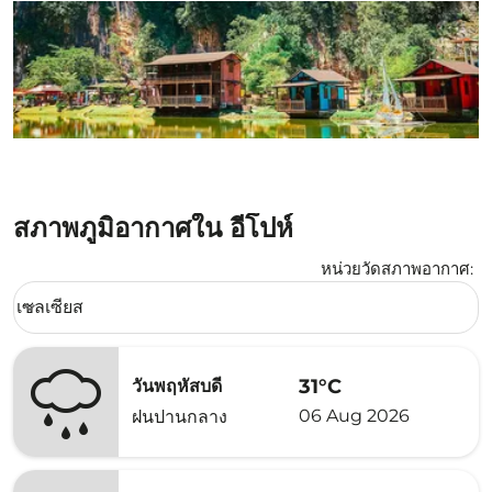
สภาพภูมิอากาศใน อีโปห์
หน่วยวัดสภาพอากาศ
:
Weather unit option เซลเซียส Selected
เซลเซียส
keyboard_arrow_down
31°C
วันพฤหัสบดี
06 Aug 2026
ฝนปานกลาง