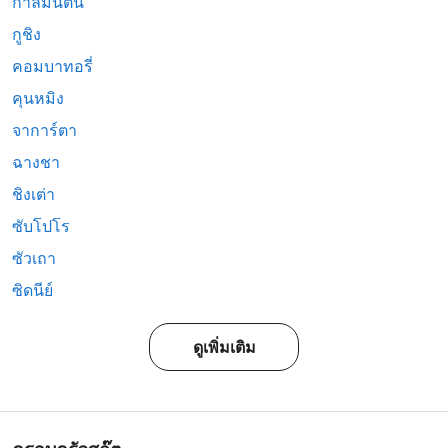
กาลีมันตัน
กูชิง
คอมบาทอรี่
คุนหมิง
จาการ์ตา
ฉางชา
ชิงเต่า
ซับโปโร
ซัวเถา
ซิดนีย์
ดูเพิ่มเติม