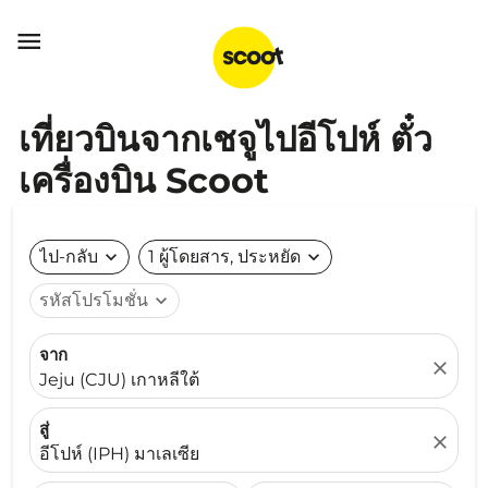

เที่ยวบินจากเชจูไปอีโปห์ ตั๋ว
เครื่องบิน Scoot
ไป-กลับ
expand_more
1 ผู้โดยสาร, ประหยัด
expand_more
รหัสโปรโมชั่น
expand_more
จาก
close
Jeju (CJU) เกาหลีใต้
สู่
close
อีโปห์ (IPH) มาเลเซีย