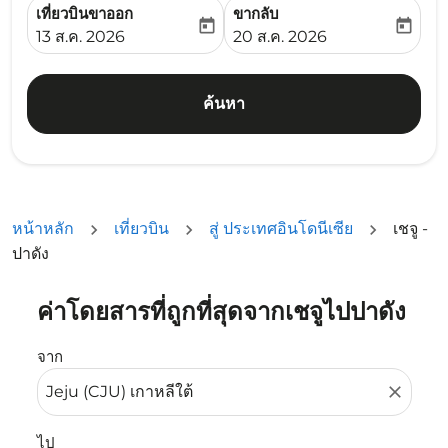
เที่ยวบินขาออก
ขากลับ
today
today
fc-booking-departure-date-aria-label
fc-booking-return-date-ari
13 ส.ค. 2026
20 ส.ค. 2026
ค้นหา
หน้าหลัก
เที่ยวบิน
สู่ ประเทศอินโดนีเซีย
เชจู -
ปาดัง
ค่าโดยสารที่ถูกที่สุดจากเชจูไปปาดัง
ลองอัปเดตเส้นทางของคุณ (ต้นทางและ/หรือปลายทาง) หรือเลื
จาก
close
ไป