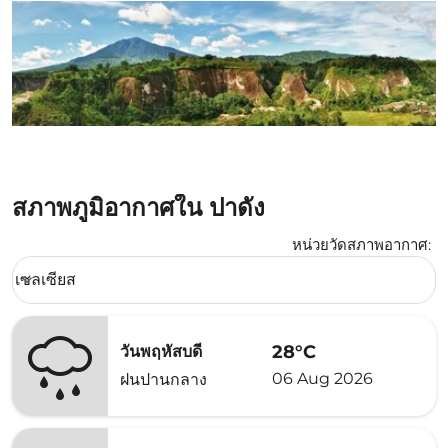
สภาพภูมิอากาศใน ปาดัง
หน่วยวัดสภาพอากาศ
:
Weather unit option เซลเซียส Selected
เซลเซียส
keyboard_arrow_down
28°C
วันพฤหัสบดี
06 Aug 2026
ฝนปานกลาง