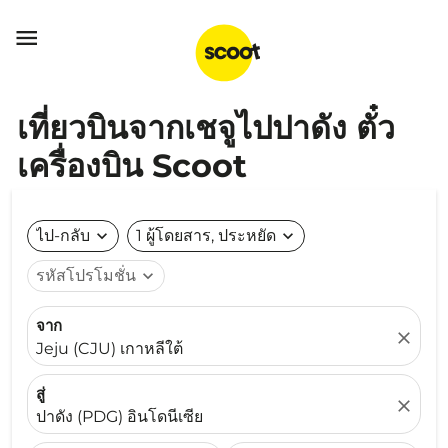

เที่ยวบินจากเชจูไปปาดัง ตั๋ว
เครื่องบิน Scoot
ไป-กลับ
expand_more
1 ผู้โดยสาร, ประหยัด
expand_more
รหัสโปรโมชั่น
expand_more
จาก
close
Jeju (CJU) เกาหลีใต้
สู่
close
ปาดัง (PDG) อินโดนีเซีย