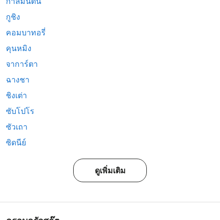
กาลีมันตัน
กูชิง
คอมบาทอรี่
คุนหมิง
จาการ์ตา
ฉางชา
ชิงเต่า
ซับโปโร
ซัวเถา
ซิดนีย์
ดูเพิ่มเติม