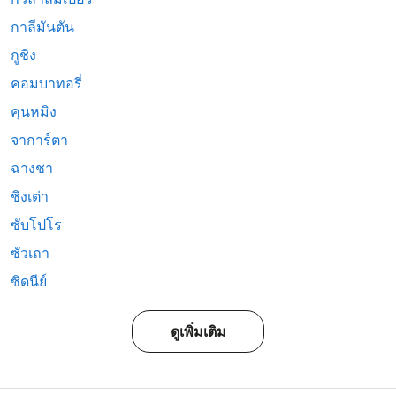
กาลีมันตัน
กูชิง
คอมบาทอรี่
คุนหมิง
จาการ์ตา
ฉางชา
ชิงเต่า
ซับโปโร
ซัวเถา
ซิดนีย์
ดูเพิ่มเติม