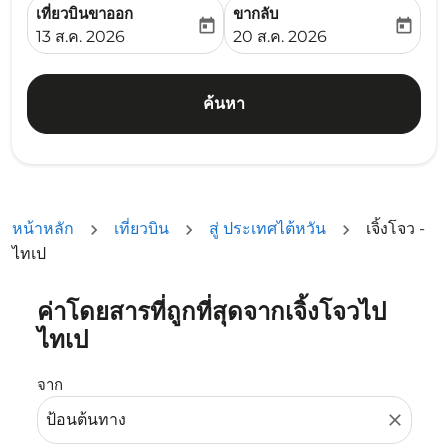
เที่ยวบินขาออก
ขากลับ
today
today
fc-booking-departure-date-aria-label
fc-booking-return-date-ari
13 ส.ค. 2026
20 ส.ค. 2026
ค้นหา
หน้าหลัก
เที่ยวบิน
สู่ ประเทศไต้หวัน
เจิ้งโจว -
ไทเป
ค่าโดยสารที่ถูกที่สุดจากเจิ้งโจวไป
ลองอัปเดตเส้นทางของคุณ (ต้นทางและ/หรือปลายทาง) หรือเลื
ไทเป
จาก
close