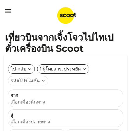

เที่ยวบินจากเจิ้งโจวไปไทเป
ตั๋วเครื่องบิน Scoot
ไป-กลับ
expand_more
1 ผู้โดยสาร, ประหยัด
expand_more
รหัสโปรโมชั่น
expand_more
จาก
เลือกเมืองต้นทาง
สู่
เลือกเมืองปลายทาง