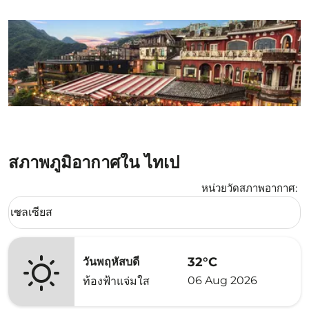
สภาพภูมิอากาศใน ไทเป
หน่วยวัดสภาพอากาศ
:
Weather unit option เซลเซียส Selected
เซลเซียส
keyboard_arrow_down
32°C
วันพฤหัสบดี
06 Aug 2026
ท้องฟ้าแจ่มใส