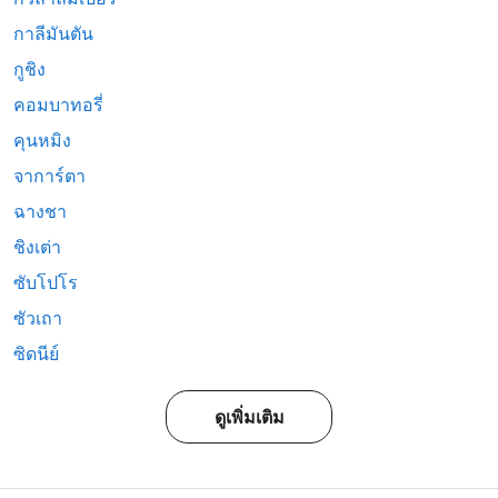
กาลีมันตัน
กูชิง
คอมบาทอรี่
คุนหมิง
จาการ์ตา
ฉางชา
ชิงเต่า
ซับโปโร
ซัวเถา
ซิดนีย์
ดูเพิ่มเติม