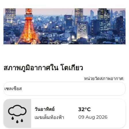
สภาพภูมิอากาศใน โตเกียว
หน่วยวัดสภาพอากาศ
:
Weather unit option เซลเซียส Selected
เซลเซียส
keyboard_arrow_down
32°C
วันอาทิตย์
09 Aug 2026
เมฆเต็มท้องฟ้า