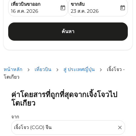
เที่ยวบินขาออก
ขากลับ
today
today
fc-booking-departure-date-aria-label
fc-booking-return-date-ari
16 ส.ค. 2026
23 ส.ค. 2026
ค้นหา
หน้าหลัก
เที่ยวบิน
สู่ ประเทศญี่ปุ่น
เจิ้งโจว -
โตเกียว
ค่าโดยสารที่ถูกที่สุดจากเจิ้งโจวไป
ลองอัปเดตเส้นทางของคุณ (ต้นทางและ/หรือปลายทาง) หรือเลื
โตเกียว
จาก
close