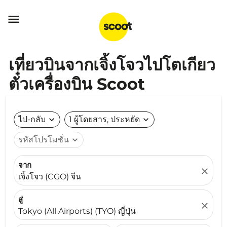

เที่ยวบินจากเจิ้งโจวไปโตเกียว
ตั๋วเครื่องบิน Scoot
ไป-กลับ
expand_more
1 ผู้โดยสาร, ประหยัด
expand_more
รหัสโปรโมชั่น
expand_more
จาก
close
เจิ้งโจว (CGO) จีน
สู่
close
Tokyo (All Airports) (TYO) ญี่ปุ่น