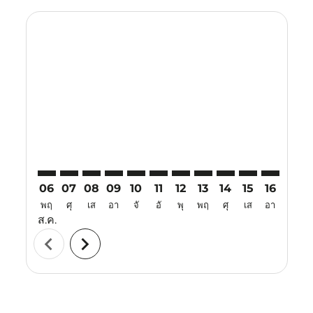
Displaying fares for สิงหาคม-2026
CGO–TJQ: cmp-view-offers-disclaimer. ค้นหาข้อเสนอ
CGO–TJQ: cmp-view-offers-disclaimer. ค้นหาข้อเ
CGO–TJQ: cmp-view-offers-disclaimer. ค้นหา
CGO–TJQ: cmp-view-offers-disclaimer. ค
CGO–TJQ: cmp-view-offers-disclaime
CGO–TJQ: cmp-view-offers-disc
CGO–TJQ: cmp-view-offers-
CGO–TJQ: cmp-view-off
CGO–TJQ: cmp-view
CGO–TJQ: cmp-
CGO–TJQ: 
CGO–T
C
06
07
08
09
10
11
12
13
14
15
16
17
พฤ
ศุ
เส
อา
จั
อั
พุ
พฤ
ศุ
เส
อา
จั
ส.ค.
chevron_left
chevron_right