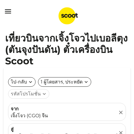

เที่ยวบินจากเจิ้งโจวไปเบอลีตุง
(ตันจุงปันดัน) ตั๋วเครื่องบิน
Scoot
ไป-กลับ
expand_more
1 ผู้โดยสาร, ประหยัด
expand_more
รหัสโปรโมชั่น
expand_more
จาก
close
เจิ้งโจว (CGO) จีน
สู่
close