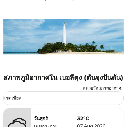
สภาพภูมิอากาศใน เบอลีตุง (ตันจุงปันดัน)
หน่วยวัดสภาพอากาศ
:
Weather unit option เซลเซียส Selected
เซลเซียส
keyboard_arrow_down
32°C
วันศุกร์
07 Aug 2026
เมฆกระจาย