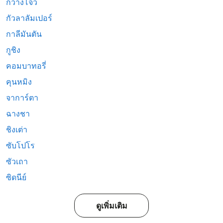
กวางโจว
กัวลาลัมเปอร์
กาลีมันตัน
กูชิง
คอมบาทอรี่
คุนหมิง
จาการ์ตา
ฉางชา
ชิงเต่า
ซับโปโร
ซัวเถา
ซิดนีย์
ดูเพิ่มเติม