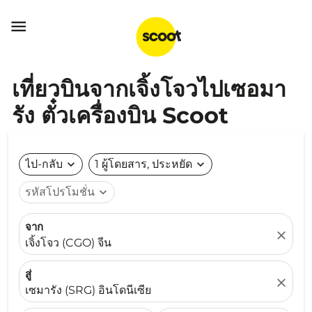

เที่ยวบินจากเจิ้งโจวไปเซอมา
รัง ตั๋วเครื่องบิน Scoot
ไป-กลับ
expand_more
1 ผู้โดยสาร, ประหยัด
expand_more
รหัสโปรโมชั่น
expand_more
จาก
close
เจิ้งโจว (CGO) จีน
สู่
close
เซมารัง (SRG) อินโดนีเซีย