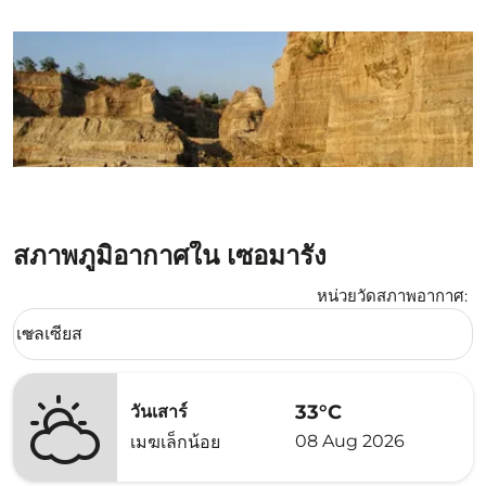
สภาพภูมิอากาศใน เซอมารัง
หน่วยวัดสภาพอากาศ
:
Weather unit option เซลเซียส Selected
เซลเซียส
keyboard_arrow_down
33°C
วันเสาร์
08 Aug 2026
เมฆเล็กน้อย