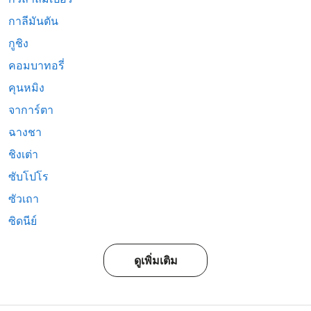
กาลีมันตัน
กูชิง
คอมบาทอรี่
คุนหมิง
จาการ์ตา
ฉางชา
ชิงเต่า
ซับโปโร
ซัวเถา
ซิดนีย์
ดูเพิ่มเติม