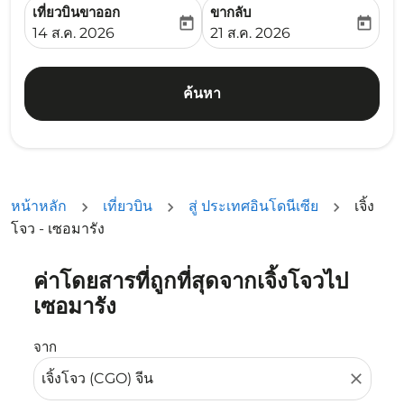
เที่ยวบินขาออก
ขากลับ
today
today
fc-booking-departure-date-aria-label
fc-booking-return-date-ari
14 ส.ค. 2026
21 ส.ค. 2026
ค้นหา
หน้าหลัก
เที่ยวบิน
สู่ ประเทศอินโดนีเซีย
เจิ้ง
โจว - เซอมารัง
ค่าโดยสารที่ถูกที่สุดจากเจิ้งโจวไป
ลองอัปเดตเส้นทางของคุณ (ต้นทางและ/หรือปลายทาง) หรือเลื
เซอมารัง
จาก
close