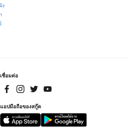
มิง
่า
์
เชื่อมต่อ
แอปมือถือของสกู๊ต