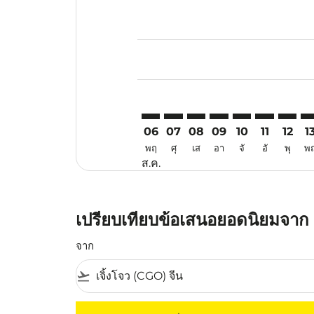
Displaying fares for สิงหาคม-202
CGO–CGK: cmp-view-offers-discl
CGO–CGK: cmp-view-offers-d
CGO–CGK: cmp-view-offe
CGO–CGK: cmp-view-
CGO–CGK: cmp-v
CGO–CGK: c
CGO–CG
CG
06
07
08
09
10
11
12
1
พฤ
ศุ
เส
อา
จั
อั
พุ
พ
ส.ค.
เปรียบเทียบข้อเสนอยอดนิยมจาก เ
จาก
flight_takeoff
ไม่มีค่าโดยสารที่ตรงกับเกณฑ์การคัดกรองของค