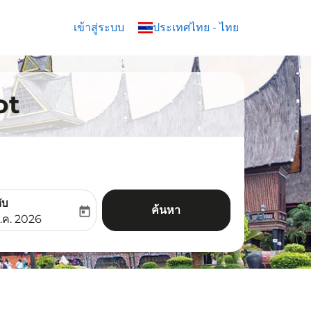
เข้าสู่ระบบ
keyboard_arrow_down
ประเทศไทย
-
ไทย
ot
ับ
ค้นหา
today
aria-label
ooking-return-date-aria-label
.ค. 2026