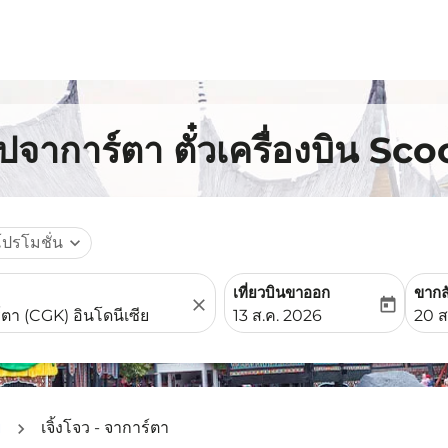
ไปจาการ์ตา ตั๋วเครื่องบิน Sco
โปรโมชั่น
expand_more
เที่ยวบินขาออก
ขากล
close
today
fc-booking-departure-date-
fc-b
13 ส.ค. 2026
20 ส
ย
เจิ้งโจว - จาการ์ตา