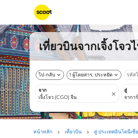
เที่ยวบินจากเจิ้งโจว
ไป-กลับ
expand_more
1 ผู้โดยสาร, ประหยัด
expand_more
รหัส
จาก
สู่
close
หน้าหลัก
เที่ยวบิน
สู่ ประเทศอินโดนีเซี