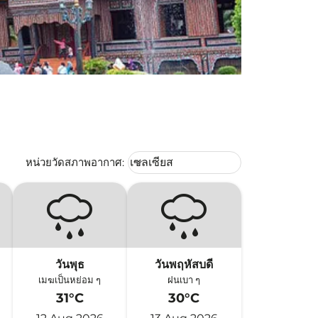
Weather unit option เซลเซียส Selec
หน่วยวัดสภาพอากาศ
:
เซลเซียส
keyboard_arrow_down
วันพุธ
วันพฤหัสบดี
เมฆเป็นหย่อม ๆ
ฝนเบา ๆ
31°C
30°C