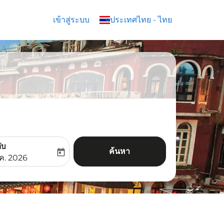
เข้าสู่ระบบ
keyboard_arrow_down
ประเทศไทย
-
ไทย
ับ
ค้นหา
today
aria-label
ooking-return-date-aria-label
.ค. 2026