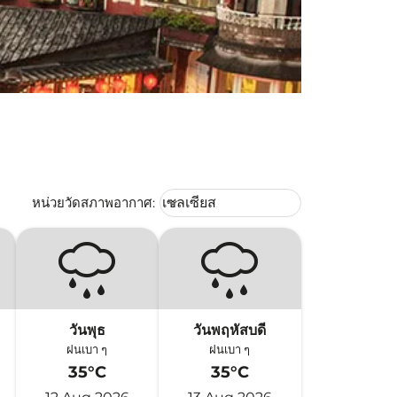
Weather unit option เซลเซียส Selec
หน่วยวัดสภาพอากาศ
:
เซลเซียส
keyboard_arrow_down
วันพุธ
วันพฤหัสบดี
ฝนเบา ๆ
ฝนเบา ๆ
35°C
35°C