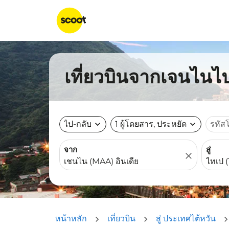
เที่ยวบินจากเจนไนไป
ไป-กลับ
expand_more
1 ผู้โดยสาร, ประหยัด
expand_more
รหัส
จาก
สู่
close
หน้าหลัก
เที่ยวบิน
สู่ ประเทศไต้หวัน