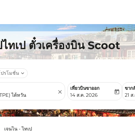
ไทเป ตั๋วเครื่องบิน Scoot
โปรโมชั่น
expand_more
เที่ยวบินขาออก
ขากล
close
today
fc-booking-departure-date-
fc-b
14 ส.ค. 2026
21 ส
เจนไน - ไทเป