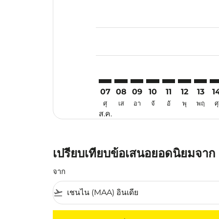
Displaying fares for สิงหาคม-202
MAA–TPE: cmp-view-offers-discla
MAA–TPE: cmp-view-offers-di
MAA–TPE: cmp-view-offer
MAA–TPE: cmp-view-
MAA–TPE: cmp-v
MAA–TPE: c
MAA–TP
MA
07
08
09
10
11
12
13
1
ศุ
เส
อา
จั
อั
พุ
พฤ
ศุ
ส.ค.
เปรียบเทียบข้อเสนอยอดนิยมจาก 
จาก
flight_takeoff
ไม่มีค่าโดยสารที่ตรงกับเกณฑ์การคัดกรองของค