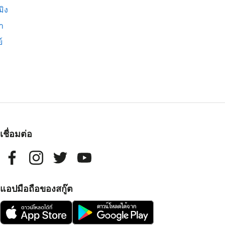
มิง
่า
์
เชื่อมต่อ
แอปมือถือของสกู๊ต