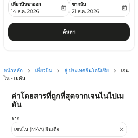
เที่ยวบินขาออก
ขากลับ
today
today
fc-booking-departure-date-aria-label
fc-booking-return-date-ari
14 ส.ค. 2026
21 ส.ค. 2026
ค้นหา
หน้าหลัก
เที่ยวบิน
สู่ ประเทศอินโดนีเซีย
เจน
ไน - เมดัน
ค่าโดยสารที่ถูกที่สุดจากเจนไนไปเม
ลองอัปเดตเส้นทางของคุณ (ต้นทางและ/หรือปลายทาง) หรือเลื
ดัน
จาก
close