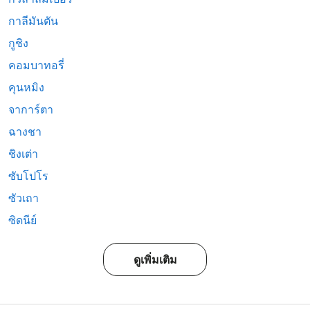
กาลีมันตัน
กูชิง
คอมบาทอรี่
คุนหมิง
จาการ์ตา
ฉางชา
ชิงเต่า
ซับโปโร
ซัวเถา
ซิดนีย์
ดูเพิ่มเติม