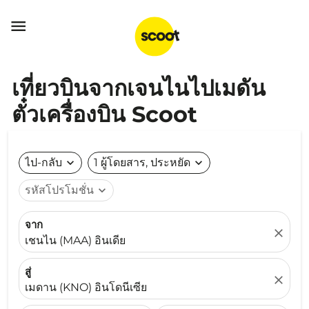

เที่ยวบินจากเจนไนไปเมดัน
ตั๋วเครื่องบิน Scoot
ไป-กลับ
expand_more
1 ผู้โดยสาร, ประหยัด
expand_more
รหัสโปรโมชั่น
expand_more
จาก
close
เชนไน (MAA) อินเดีย
สู่
close
เมดาน (KNO) อินโดนีเซีย