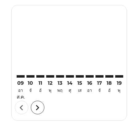
Displaying fares for สิงหาคม-2026
MAA–TJQ: cmp-view-offers-disclaimer. ค้นหาข้อเสนอ
MAA–TJQ: cmp-view-offers-disclaimer. ค้นหาข้อเ
MAA–TJQ: cmp-view-offers-disclaimer. ค้นหา
MAA–TJQ: cmp-view-offers-disclaimer. ค
MAA–TJQ: cmp-view-offers-disclaime
MAA–TJQ: cmp-view-offers-disc
MAA–TJQ: cmp-view-offers-
MAA–TJQ: cmp-view-off
MAA–TJQ: cmp-view
MAA–TJQ: cmp-
MAA–TJQ: 
MAA–T
M
09
10
11
12
13
14
15
16
17
18
19
20
อา
จั
อั
พุ
พฤ
ศุ
เส
อา
จั
อั
พุ
พฤ
ส.ค.
chevron_left
chevron_right