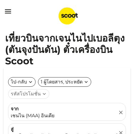

เที่ยวบินจากเจนไนไปเบอลีตุง
(ตันจุงปันดัน) ตั๋วเครื่องบิน
Scoot
ไป-กลับ
expand_more
1 ผู้โดยสาร, ประหยัด
expand_more
รหัสโปรโมชั่น
expand_more
จาก
close
เชนไน (MAA) อินเดีย
สู่
close