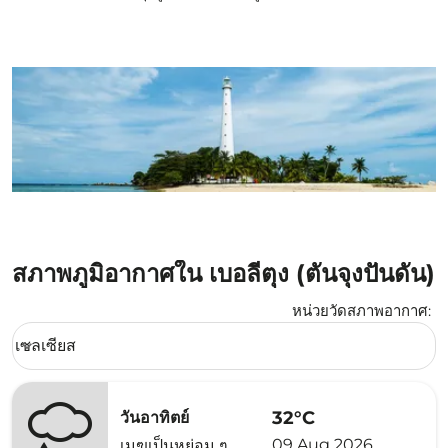
สภาพภูมิอากาศใน เบอลีตุง (ตันจุงปันดัน)
หน่วยวัดสภาพอากาศ
:
Weather unit option เซลเซียส Selected
เซลเซียส
keyboard_arrow_down
32°C
วันอาทิตย์
09 Aug 2026
เมฆเป็นหย่อม ๆ