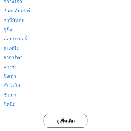
กวางโจว
กัวลาลัมเปอร์
กาลีมันตัน
กูชิง
คอมบาทอรี่
คุนหมิง
จาการ์ตา
ฉางชา
ชิงเต่า
ซับโปโร
ซัวเถา
ซิดนีย์
ดูเพิ่มเติม