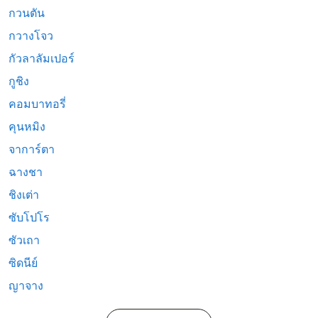
กวนตัน
กวางโจว
กัวลาลัมเปอร์
กูชิง
คอมบาทอรี่
คุนหมิง
จาการ์ตา
ฉางชา
ชิงเต่า
ซับโปโร
ซัวเถา
ซิดนีย์
ญาจาง