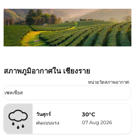
สภาพภูมิอากาศใน เชียงราย
หน่วยวัดสภาพอากาศ
:
Weather unit option เซลเซียส Selected
เซลเซียส
keyboard_arrow_down
30°C
วันศุกร์
07 Aug 2026
ฝนแบบแรง