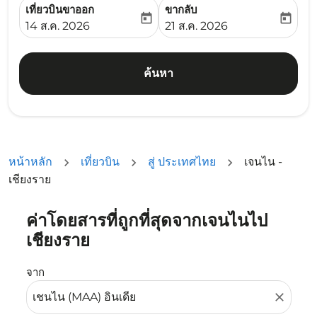
เที่ยวบินขาออก
ขากลับ
today
today
fc-booking-departure-date-aria-label
fc-booking-return-date-ari
14 ส.ค. 2026
21 ส.ค. 2026
ค้นหา
หน้าหลัก
เที่ยวบิน
สู่ ประเทศไทย
เจนไน -
เชียงราย
ค่าโดยสารที่ถูกที่สุดจากเจนไนไป
ลองอัปเดตเส้นทางของคุณ (ต้นทางและ/หรือปลายทาง) หรือเลื
เชียงราย
จาก
close