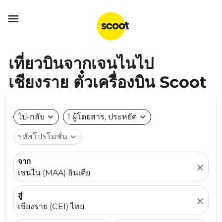

เที่ยวบินจากเจนไนไป
เชียงราย ตั๋วเครื่องบิน Scoot
ไป-กลับ
expand_more
1 ผู้โดยสาร, ประหยัด
expand_more
รหัสโปรโมชั่น
expand_more
จาก
close
เชนไน (MAA) อินเดีย
สู่
close
เชียงราย (CEI) ไทย