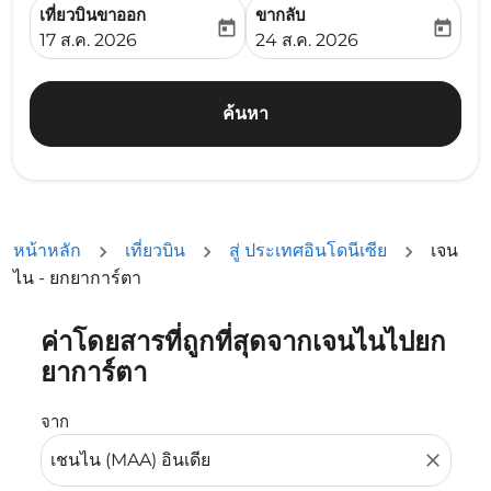
เที่ยวบินขาออก
ขากลับ
today
today
fc-booking-departure-date-aria-label
fc-booking-return-date-ari
17 ส.ค. 2026
24 ส.ค. 2026
ค้นหา
หน้าหลัก
เที่ยวบิน
สู่ ประเทศอินโดนีเซีย
เจน
ไน - ยกยาการ์ตา
ค่าโดยสารที่ถูกที่สุดจากเจนไนไปยก
ลองอัปเดตเส้นทางของคุณ (ต้นทางและ/หรือปลายทาง) หรือเลื
ยาการ์ตา
จาก
close