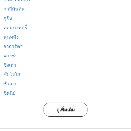
กาลีมันตัน
กูชิง
คอมบาทอรี่
คุนหมิง
จาการ์ตา
ฉางชา
ชิงเต่า
ซับโปโร
ซัวเถา
ซิดนีย์
ดูเพิ่มเติม