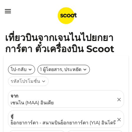

เที่ยวบินจากเจนไนไปยกยา
การ์ตา ตั๋วเครื่องบิน Scoot
ไป-กลับ
expand_more
1 ผู้โดยสาร, ประหยัด
expand_more
รหัสโปรโมชั่น
expand_more
จาก
close
เชนไน (MAA) อินเดีย
สู่
close
ย็อกยาการ์ตา - สนามบินย็อกยาการ์ตา (YIA) อินโดนีเซีย