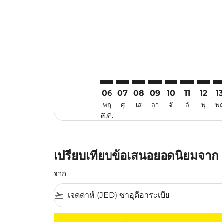
Displaying fares for สิงหาคม-202
JED–TSN: cmp-view-offers-discla
JED–TSN: cmp-view-offers-di
JED–TSN: cmp-view-offer
JED–TSN: cmp-view-o
JED–TSN: cmp-vi
JED–TSN: c
JED–TS
JE
06
07
08
09
10
11
12
1
พฤ
ศุ
เส
อา
จั
อั
พุ
พ
ส.ค.
เปรียบเทียบข้อเสนอยอดนิยมจาก เ
จาก
flight_takeoff
ไม่มีค่าโดยสารที่ตรงกับเกณฑ์การคัดกรองของค