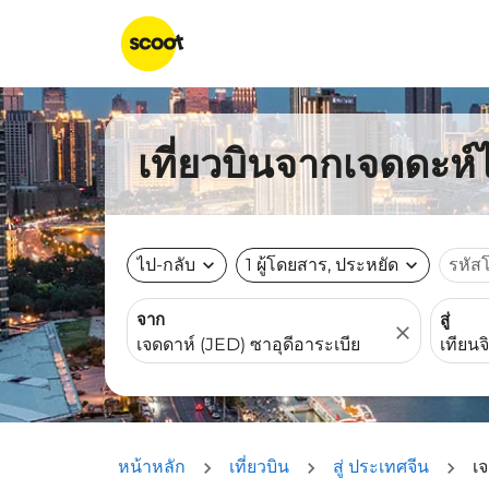
เที่ยวบินจากเจดดะห์ไ
ไป-กลับ
expand_more
1 ผู้โดยสาร, ประหยัด
expand_more
รหัส
จาก
สู่
close
หน้าหลัก
เที่ยวบิน
สู่ ประเทศจีน
เจ