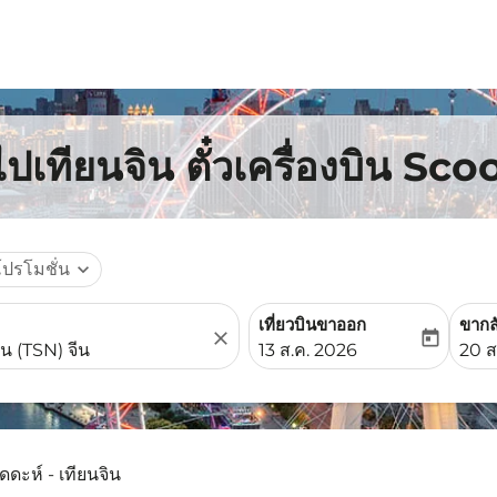
ปเทียนจิน ตั๋วเครื่องบิน Sco
โปรโมชั่น
expand_more
เที่ยวบินขาออก
ขากล
close
today
fc-booking-departure-date-
fc-b
13 ส.ค. 2026
20 ส
ดดะห์ - เทียนจิน