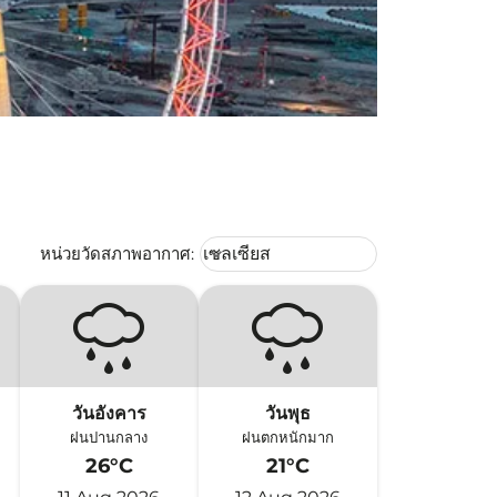
Weather unit option เซลเซียส Selec
หน่วยวัดสภาพอากาศ
:
เซลเซียส
keyboard_arrow_down
วันอังคาร
วันพุธ
ฝนปานกลาง
ฝนตกหนักมาก
26°C
21°C