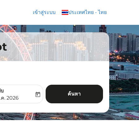
เข้าสู่ระบบ
keyboard_arrow_down
ประเทศไทย
-
ไทย
ot
ับ
ค้นหา
today
aria-label
ooking-return-date-aria-label
.ค. 2026