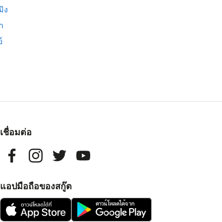
มิง
่า
์
เชื่อมต่อ
แอปมือถือของสกู๊ต