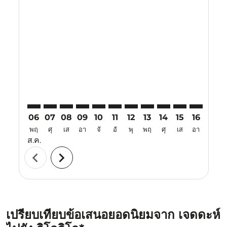
Displaying fares for สิงหาคม-2026
JED–ILO: cmp-view-offers-disclaimer. ค้นหาข้อเสนอ
JED–ILO: cmp-view-offers-disclaimer. ค้นหาข้อเส
JED–ILO: cmp-view-offers-disclaimer. ค้นหาข
JED–ILO: cmp-view-offers-disclaimer. ค้
JED–ILO: cmp-view-offers-disclaime
JED–ILO: cmp-view-offers-discl
JED–ILO: cmp-view-offers-d
JED–ILO: cmp-view-offe
JED–ILO: cmp-view-
JED–ILO: cmp-v
JED–ILO: 
JED–I
J
06
07
08
09
10
11
12
13
14
15
16
17
พฤ
ศุ
เส
อา
จั
อั
พุ
พฤ
ศุ
เส
อา
จั
ส.ค.
chevron_left
chevron_right
เปรียบเทียบข้อเสนอยอดนิยมจาก เจดดะห์