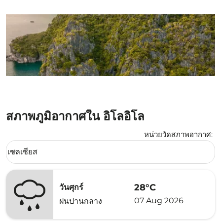
สภาพภูมิอากาศใน อิโลอิโล
หน่วยวัดสภาพอากาศ
:
Weather unit option เซลเซียส Selected
เซลเซียส
keyboard_arrow_down
28°C
วันศุกร์
07 Aug 2026
ฝนปานกลาง