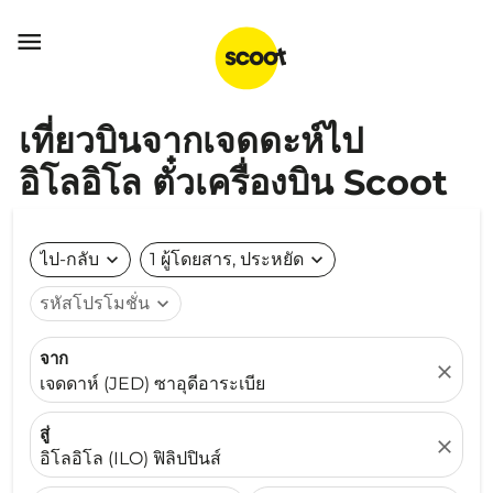

เที่ยวบินจากเจดดะห์ไป
อิโลอิโล ตั๋วเครื่องบิน Scoot
ไป-กลับ
expand_more
1 ผู้โดยสาร, ประหยัด
expand_more
รหัสโปรโมชั่น
expand_more
จาก
close
เจดดาห์ (JED) ซาอุดีอาระเบีย
สู่
close
อิโลอิโล (ILO) ฟิลิปปินส์