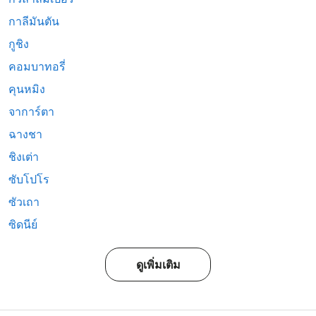
กาลีมันตัน
กูชิง
คอมบาทอรี่
คุนหมิง
จาการ์ตา
ฉางชา
ชิงเต่า
ซับโปโร
ซัวเถา
ซิดนีย์
ดูเพิ่มเติม