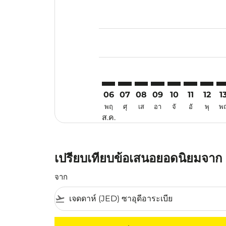
Displaying fares for สิงหาคม-202
JED–PEN: cmp-view-offers-discla
JED–PEN: cmp-view-offers-di
JED–PEN: cmp-view-offer
JED–PEN: cmp-view-o
JED–PEN: cmp-vi
JED–PEN: c
JED–PE
JE
06
07
08
09
10
11
12
1
พฤ
ศุ
เส
อา
จั
อั
พุ
พ
ส.ค.
เปรียบเทียบข้อเสนอยอดนิยมจาก เ
จาก
flight_takeoff
ไม่มีค่าโดยสารที่ตรงกับเกณฑ์การคัดกรองของค