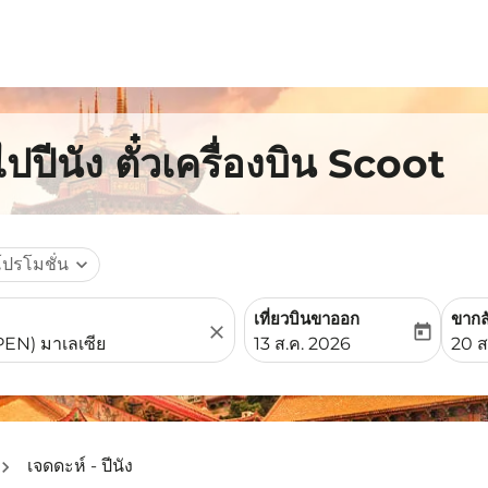
ปปีนัง ตั๋วเครื่องบิน Scoot
โปรโมชั่น
expand_more
เที่ยวบินขาออก
ขากล
close
today
fc-booking-departure-date-
fc-b
13 ส.ค. 2026
20 ส
เจดดะห์ - ปีนัง