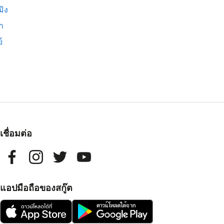
มิง
่า
์
เชื่อมต่อ
แอปมือถือของสกู๊ต