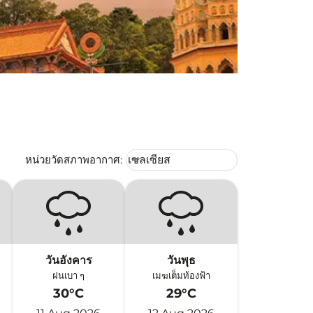
Weather unit option เซลเซียส Selec
หน่วยวัดสภาพอากาศ
:
เซลเซียส
keyboard_arrow_down
วันอังคาร
วันพุธ
ฝนเบา ๆ
เมฆเต็มท้องฟ้า
30°C
29°C