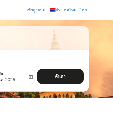
เข้าสู่ระบบ
keyboard_arrow_down
ประเทศไทย
-
ไทย
ับ
ค้นหา
today
aria-label
ooking-return-date-aria-label
.ค. 2026