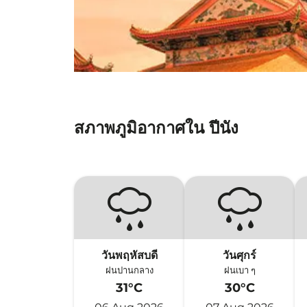
สภาพภูมิอากาศใน ปีนัง
วันพฤหัสบดี
วันศุกร์
ฝนปานกลาง
ฝนเบา ๆ
31°C
30°C