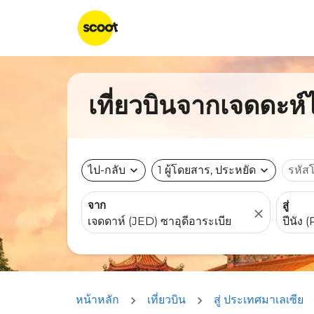
เที่ยวบินจากเจดดะห์ไ
ไป-กลับ
expand_more
1 ผู้โดยสาร, ประหยัด
expand_more
รหัส
จาก
สู่
close
หน้าหลัก
เที่ยวบิน
สู่ ประเทศมาเลเซีย