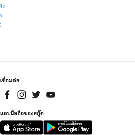
มิง
่า
์
เชื่อมต่อ
แอปมือถือของสกู๊ต