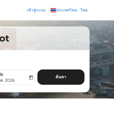
เข้าสู่ระบบ
keyboard_arrow_down
ประเทศไทย
-
ไทย
oot
ับ
ค้นหา
today
aria-label
ooking-return-date-aria-label
.ค. 2026