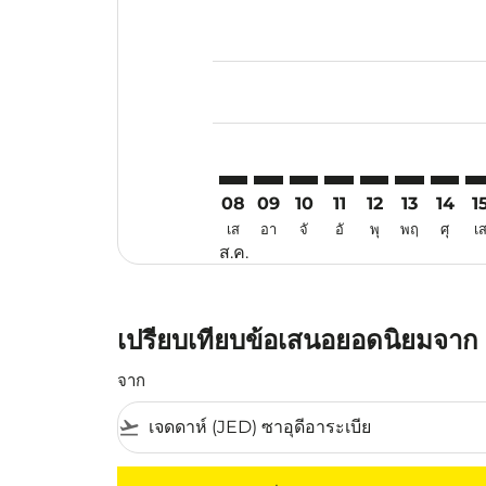
Displaying fares for สิงหาคม-202
JED–PLM: cmp-view-offers-discla
JED–PLM: cmp-view-offers-di
JED–PLM: cmp-view-offer
JED–PLM: cmp-view-o
JED–PLM: cmp-v
JED–PLM: c
JED–PL
JE
08
09
10
11
12
13
14
1
เส
อา
จั
อั
พุ
พฤ
ศุ
เ
ส.ค.
เปรียบเทียบข้อเสนอยอดนิยมจาก เ
จาก
flight_takeoff
ไม่มีค่าโดยสารที่ตรงกับเกณฑ์การคัดกรองของค