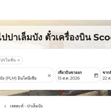
ปปาเล็มบัง ตั๋วเครื่องบิน Sc
โปรโมชั่น
expand_more
เที่ยวบินขาออก
ขากล
close
today
fc-booking-departure-date-
fc-b
15 ส.ค. 2026
22 ส
ย
เจดดะห์ - ปาเล็มบัง