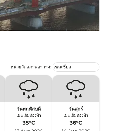
Weather unit option เซลเซียส Selec
หน่วยวัดสภาพอากาศ
:
เซลเซียส
keyboard_arrow_down
วันพฤหัสบดี
วันศุกร์
เมฆเต็มท้องฟ้า
เมฆเต็มท้องฟ้า
35°C
36°C