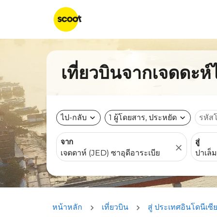
เที่ยวบินจากเจดดะห์ไ
ไป-กลับ
expand_more
1 ผู้โดยสาร, ประหยัด
expand_more
รหัส
จาก
สู่
close
หน้าหลัก
เที่ยวบิน
สู่ ประเทศอินโดนีเซี