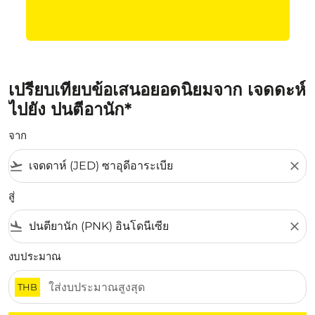
เปรียบเทียบข้อเสนอยอดนิยมจาก เจดดะห์
ไปยัง ปนตีอานัก*
จาก
flight_takeoff
close
สู่
flight_land
close
งบประมาณ
THB