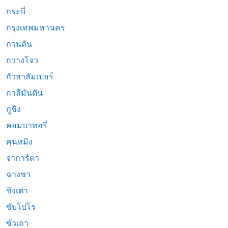
กระบี่
กรุงเทพมหานคร
กวนตัน
กวางโจว
กัวลาลัมเปอร์
กาลีมันตัน
กูชิง
คอมบาทอรี่
คุนหมิง
จาการ์ตา
ฉางชา
ชิงเต่า
ซับโปโร
ซัวเถา