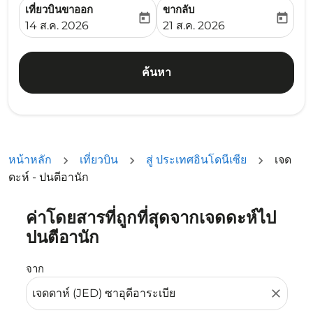
เที่ยวบินขาออก
ขากลับ
today
today
fc-booking-departure-date-aria-label
fc-booking-return-date-ari
14 ส.ค. 2026
21 ส.ค. 2026
ค้นหา
หน้าหลัก
เที่ยวบิน
สู่ ประเทศอินโดนีเซีย
เจด
ดะห์ - ปนตีอานัก
ค่าโดยสารที่ถูกที่สุดจากเจดดะห์ไป
ลองอัปเดตเส้นทางของคุณ (ต้นทางและ/หรือปลายทาง) หรือเลื
ปนตีอานัก
จาก
close