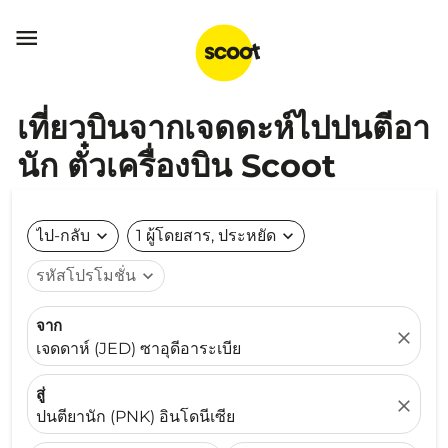

เที่ยวบินจากเจดดะห์ไปปนตีอา
นัก ตั๋วเครื่องบิน Scoot
ไป-กลับ
expand_more
1 ผู้โดยสาร, ประหยัด
expand_more
รหัสโปรโมชั่น
expand_more
จาก
close
เจดดาห์ (JED) ซาอุดีอาระเบีย
สู่
close
ปนตียานัก (PNK) อินโดนีเซีย