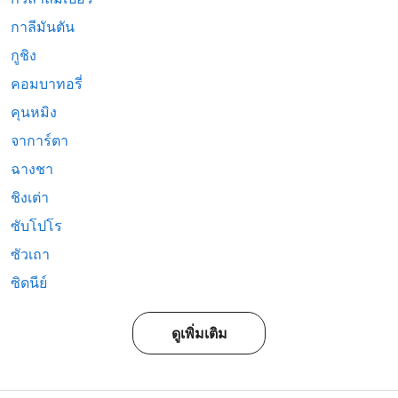
กาลีมันตัน
กูชิง
คอมบาทอรี่
คุนหมิง
จาการ์ตา
ฉางชา
ชิงเต่า
ซับโปโร
ซัวเถา
ซิดนีย์
ดูเพิ่มเติม