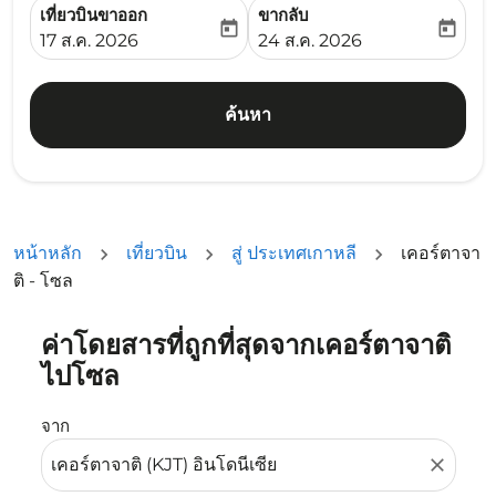
เที่ยวบินขาออก
ขากลับ
today
today
fc-booking-departure-date-aria-label
fc-booking-return-date-ari
17 ส.ค. 2026
24 ส.ค. 2026
ค้นหา
หน้าหลัก
เที่ยวบิน
สู่ ประเทศเกาหลี
เคอร์ตาจา
ติ - โซล
ค่าโดยสารที่ถูกที่สุดจากเคอร์ตาจาติ
ลองอัปเดตเส้นทางของคุณ (ต้นทางและ/หรือปลายทาง) หรือเลื
ไปโซล
จาก
close