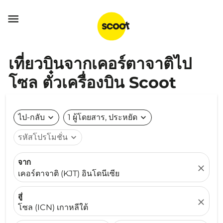

เที่ยวบินจากเคอร์ตาจาติไป
โซล ตั๋วเครื่องบิน Scoot
ไป-กลับ
expand_more
1 ผู้โดยสาร, ประหยัด
expand_more
รหัสโปรโมชั่น
expand_more
จาก
close
เคอร์ตาจาติ (KJT) อินโดนีเซีย
สู่
close
โซล (ICN) เกาหลีใต้