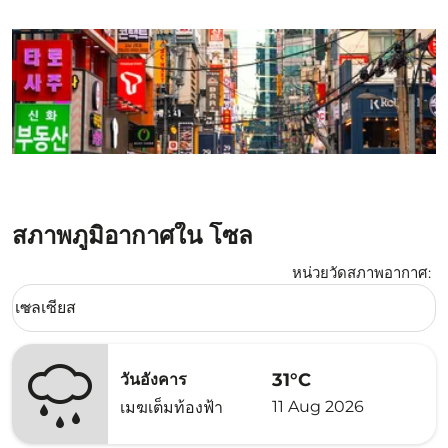
สภาพภูมิอากาศใน โซล
หน่วยวัดสภาพอากาศ
:
Weather unit option เซลเซียส Selected
เซลเซียส
keyboard_arrow_down
31°C
วันอังคาร
11 Aug 2026
เมฆเต็มท้องฟ้า