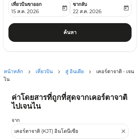
เที่ยวบินขาออก
ขากลับ
today
today
fc-booking-departure-date-aria-label
fc-booking-return-date-ari
15 ส.ค. 2026
22 ส.ค. 2026
ค้นหา
หน้าหลัก
เที่ยวบิน
สู่ อินเดีย
เคอร์ตาจาติ - เจน
ไน
ค่าโดยสารที่ถูกที่สุดจากเคอร์ตาจาติ
ลองอัปเดตเส้นทางของคุณ (ต้นทางและ/หรือปลายทาง) หรือเลื
ไปเจนไน
จาก
close