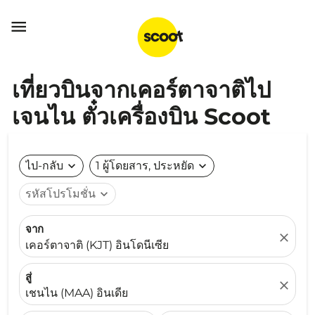

เที่ยวบินจากเคอร์ตาจาติไป
เจนไน ตั๋วเครื่องบิน Scoot
ไป-กลับ
expand_more
1 ผู้โดยสาร, ประหยัด
expand_more
รหัสโปรโมชั่น
expand_more
จาก
close
เคอร์ตาจาติ (KJT) อินโดนีเซีย
สู่
close
เชนไน (MAA) อินเดีย