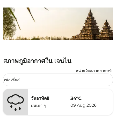
สภาพภูมิอากาศใน เจนไน
หน่วยวัดสภาพอากาศ
:
Weather unit option เซลเซียส Selected
เซลเซียส
keyboard_arrow_down
34°C
วันอาทิตย์
09 Aug 2026
ฝนเบา ๆ