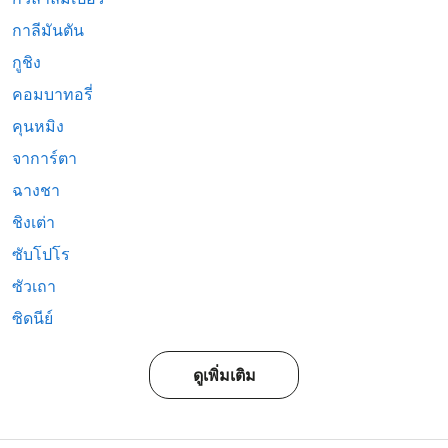
กาลีมันตัน
กูชิง
คอมบาทอรี่
คุนหมิง
จาการ์ตา
ฉางชา
ชิงเต่า
ซับโปโร
ซัวเถา
ซิดนีย์
ดูเพิ่มเติม