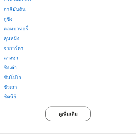
กาลีมันตัน
กูชิง
คอมบาทอรี่
คุนหมิง
จาการ์ตา
ฉางชา
ชิงเต่า
ซับโปโร
ซัวเถา
ซิดนีย์
ดูเพิ่มเติม