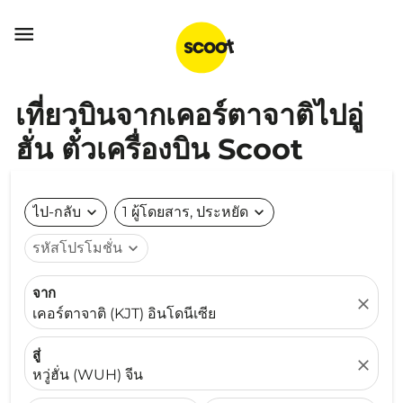

เที่ยวบินจากเคอร์ตาจาติไปอู่
ฮั่น ตั๋วเครื่องบิน Scoot
ไป-กลับ
expand_more
1 ผู้โดยสาร, ประหยัด
expand_more
รหัสโปรโมชั่น
expand_more
จาก
close
เคอร์ตาจาติ (KJT) อินโดนีเซีย
สู่
close
หวู่ฮั่น (WUH) จีน