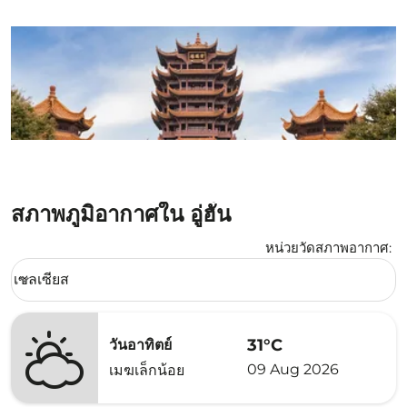
สภาพภูมิอากาศใน อู่ฮั่น
หน่วยวัดสภาพอากาศ
:
Weather unit option เซลเซียส Selected
เซลเซียส
keyboard_arrow_down
31°C
วันอาทิตย์
09 Aug 2026
เมฆเล็กน้อย