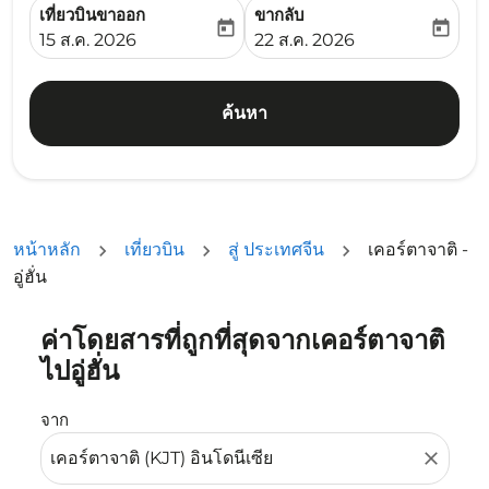
เที่ยวบินขาออก
ขากลับ
today
today
fc-booking-departure-date-aria-label
fc-booking-return-date-ari
15 ส.ค. 2026
22 ส.ค. 2026
ค้นหา
หน้าหลัก
เที่ยวบิน
สู่ ประเทศจีน
เคอร์ตาจาติ -
อู่ฮั่น
ค่าโดยสารที่ถูกที่สุดจากเคอร์ตาจาติ
ลองอัปเดตเส้นทางของคุณ (ต้นทางและ/หรือปลายทาง) หรือเลื
ไปอู่ฮั่น
จาก
close