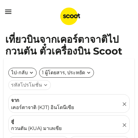

เที่ยวบินจากเคอร์ตาจาติไป
กวนตัน ตั๋วเครื่องบิน Scoot
ไป-กลับ
expand_more
1 ผู้โดยสาร, ประหยัด
expand_more
รหัสโปรโมชั่น
expand_more
จาก
close
เคอร์ตาจาติ (KJT) อินโดนีเซีย
สู่
close
กวนตัน (KUA) มาเลเซีย