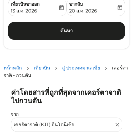
เที่ยวบินขาออก
ขากลับ
today
today
fc-booking-departure-date-aria-label
fc-booking-return-date-ari
13 ส.ค. 2026
20 ส.ค. 2026
ค้นหา
หน้าหลัก
เที่ยวบิน
สู่ ประเทศมาเลเซีย
เคอร์ตา
จาติ - กวนตัน
ค่าโดยสารที่ถูกที่สุดจากเคอร์ตาจาติ
ลองอัปเดตเส้นทางของคุณ (ต้นทางและ/หรือปลายทาง) หรือเลื
ไปกวนตัน
จาก
close