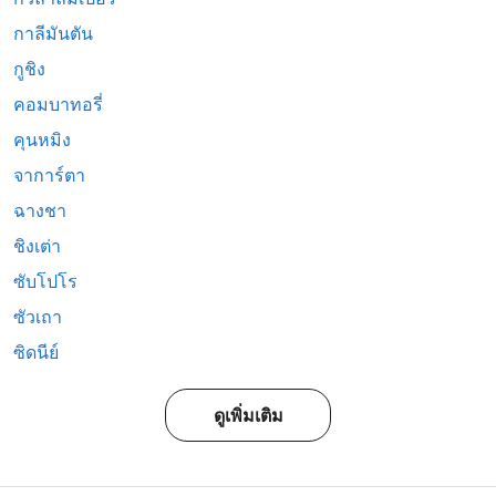
กาลีมันตัน
กูชิง
คอมบาทอรี่
คุนหมิง
จาการ์ตา
ฉางชา
ชิงเต่า
ซับโปโร
ซัวเถา
ซิดนีย์
ดูเพิ่มเติม