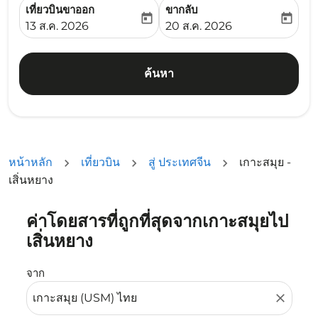
เที่ยวบินขาออก
ขากลับ
today
today
fc-booking-departure-date-aria-label
fc-booking-return-date-ari
13 ส.ค. 2026
20 ส.ค. 2026
ค้นหา
หน้าหลัก
เที่ยวบิน
สู่ ประเทศจีน
เกาะสมุย -
เสิ่นหยาง
ค่าโดยสารที่ถูกที่สุดจากเกาะสมุยไป
ลองอัปเดตเส้นทางของคุณ (ต้นทางและ/หรือปลายทาง) หรือเลื
เสิ่นหยาง
จาก
close