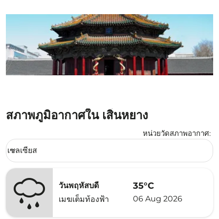
สภาพภูมิอากาศใน เสิ่นหยาง
หน่วยวัดสภาพอากาศ
:
Weather unit option เซลเซียส Selected
เซลเซียส
keyboard_arrow_down
35°C
วันพฤหัสบดี
06 Aug 2026
เมฆเต็มท้องฟ้า