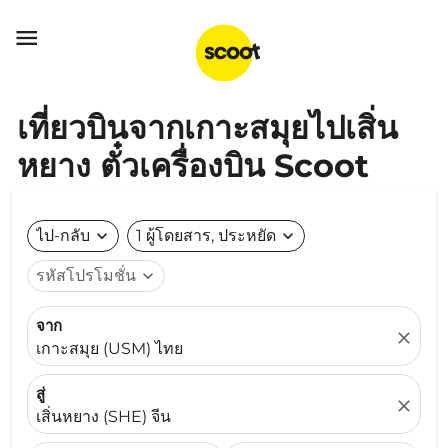

เที่ยวบินจากเกาะสมุยไปเสิ่น
หยาง ตั๋วเครื่องบิน Scoot
ไป-กลับ
expand_more
1 ผู้โดยสาร, ประหยัด
expand_more
รหัสโปรโมชั่น
expand_more
จาก
close
เกาะสมุย (USM) ไทย
สู่
close
เสิ่นหยาง (SHE) จีน