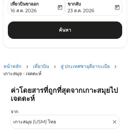
เที่ยวบินขาออก
ขากลับ
today
today
fc-booking-departure-date-aria-label
fc-booking-return-date-ari
16 ส.ค. 2026
23 ส.ค. 2026
ค้นหา
หน้าหลัก
เที่ยวบิน
สู่ ประเทศซาอุดีอาระเบีย
เกาะสมุย - เจดดะห์
ค่าโดยสารที่ถูกที่สุดจากเกาะสมุยไป
ลองอัปเดตเส้นทางของคุณ (ต้นทางและ/หรือปลายทาง) หรือเลื
เจดดะห์
จาก
close