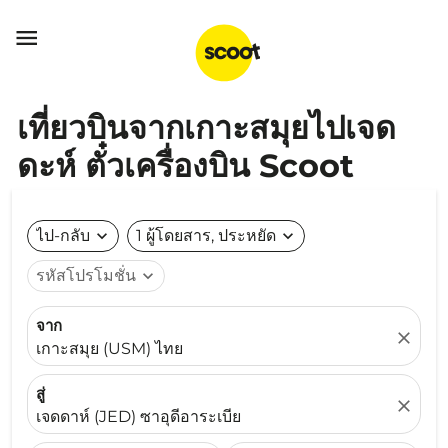

เที่ยวบินจากเกาะสมุยไปเจด
ดะห์ ตั๋วเครื่องบิน Scoot
ไป-กลับ
expand_more
1 ผู้โดยสาร, ประหยัด
expand_more
รหัสโปรโมชั่น
expand_more
จาก
close
เกาะสมุย (USM) ไทย
สู่
close
เจดดาห์ (JED) ซาอุดีอาระเบีย