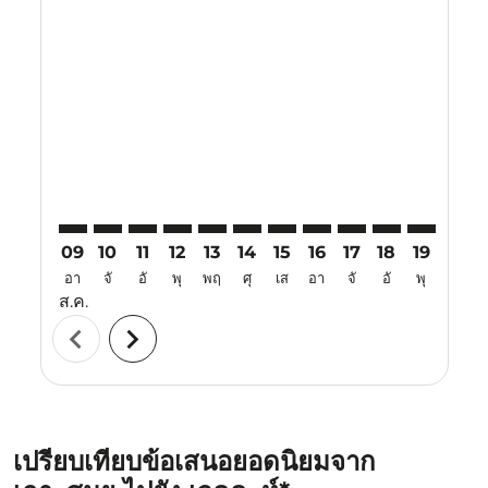
Displaying fares for สิงหาคม-2026
USM–JED: cmp-view-offers-disclaimer. ค้นหาข้อเสนอ
USM–JED: cmp-view-offers-disclaimer. ค้นหาข้อเ
USM–JED: cmp-view-offers-disclaimer. ค้นหา
USM–JED: cmp-view-offers-disclaimer. ค
USM–JED: cmp-view-offers-disclaim
USM–JED: cmp-view-offers-disc
USM–JED: cmp-view-offers-
USM–JED: cmp-view-off
USM–JED: cmp-view
USM–JED: cmp-
USM–JED: 
USM–J
U
09
10
11
12
13
14
15
16
17
18
19
20
อา
จั
อั
พุ
พฤ
ศุ
เส
อา
จั
อั
พุ
พฤ
ส.ค.
chevron_left
chevron_right
เปรียบเทียบข้อเสนอยอดนิยมจาก