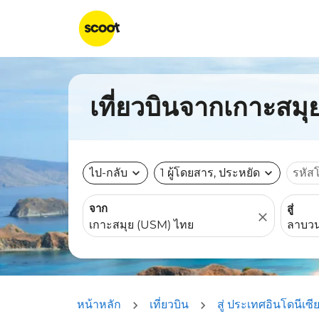
เที่ยวบินจากเกาะสม
ไป-กลับ
expand_more
1 ผู้โดยสาร, ประหยัด
expand_more
รหัส
จาก
สู่
close
หน้าหลัก
เที่ยวบิน
สู่ ประเทศอินโดนีเซี