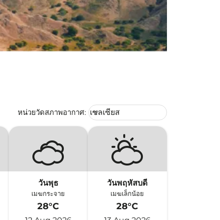
Weather unit option เซลเซียส Selec
หน่วยวัดสภาพอากาศ
:
เซลเซียส
keyboard_arrow_down
วันพุธ
วันพฤหัสบดี
เมฆกระจาย
เมฆเล็กน้อย
28°C
28°C