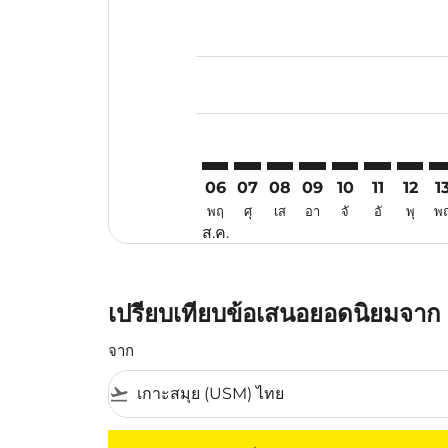
Displaying fares for สิงหาคม-202
USM–LBJ: cmp-view-offers-discla
USM–LBJ: cmp-view-offers-di
USM–LBJ: cmp-view-offer
USM–LBJ: cmp-view-o
USM–LBJ: cmp-v
USM–LBJ: c
USM–LB
US
06
07
08
09
10
11
12
1
พฤ
ศุ
เส
อา
จั
อั
พุ
พ
ส.ค.
เปรียบเทียบข้อเสนอยอดนิยมจาก
จาก
flight_takeoff
ไม่มีค่าโดยสารที่ตรงกับเกณฑ์การคัดกรองของค