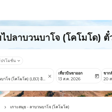
ุยไปลาบวนบาโจ (โคโมโด) ตั๋ว
โปรโมชั่น
expand_more
เที่ยวบินขาออก
ขากล
close
today
fc-booking-departure-date-
fc-b
13 ส.ค. 2026
20 ส
ย
เกาะสมุย - ลาบวนบาโจ (โคโมโด)