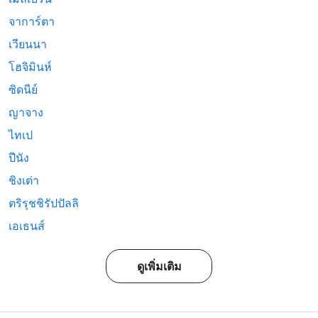
จาการ์ตา
เวียนนา
โฮจิมินห์
ซิดนีย์
ญาจาง
ไทเป
ปีนัง
ชิงเต่า
ตริรุชชิรัปปัลลิ
เอเธนส์
ดูเพิ่มเติม