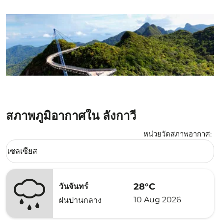
สภาพภูมิอากาศใน ลังกาวี
หน่วยวัดสภาพอากาศ
:
Weather unit option เซลเซียส Selected
เซลเซียส
keyboard_arrow_down
28°C
วันจันทร์
10 Aug 2026
ฝนปานกลาง