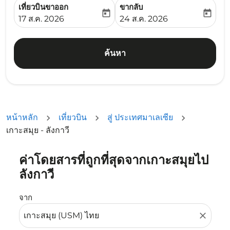
เที่ยวบินขาออก
ขากลับ
today
today
fc-booking-departure-date-aria-label
fc-booking-return-date-ari
17 ส.ค. 2026
24 ส.ค. 2026
ค้นหา
หน้าหลัก
เที่ยวบิน
สู่ ประเทศมาเลเซีย
เกาะสมุย - ลังกาวี
ค่าโดยสารที่ถูกที่สุดจากเกาะสมุยไป
ลองอัปเดตเส้นทางของคุณ (ต้นทางและ/หรือปลายทาง) หรือเลื
ลังกาวี
จาก
close