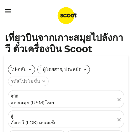

เที่ยวบินจากเกาะสมุยไปลังกา
วี ตั๋วเครื่องบิน Scoot
ไป-กลับ
expand_more
1 ผู้โดยสาร, ประหยัด
expand_more
รหัสโปรโมชั่น
expand_more
จาก
close
เกาะสมุย (USM) ไทย
สู่
close
ลังกาวี (LGK) มาเลเซีย