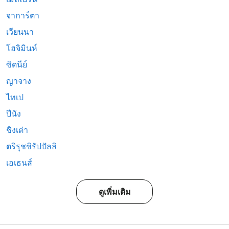
จาการ์ตา
เวียนนา
โฮจิมินห์
ซิดนีย์
ญาจาง
ไทเป
ปีนัง
ชิงเต่า
ตริรุชชิรัปปัลลิ
เอเธนส์
ดูเพิ่มเติม