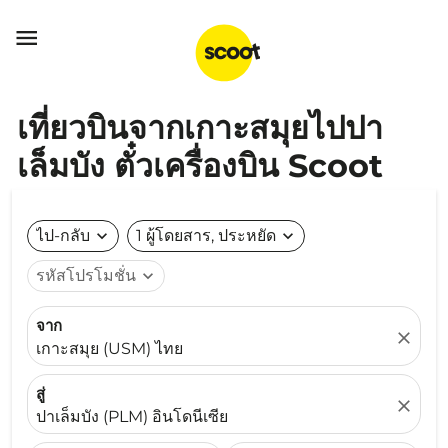

เที่ยวบินจากเกาะสมุยไปปา
เล็มบัง ตั๋วเครื่องบิน Scoot
ไป-กลับ
expand_more
1 ผู้โดยสาร, ประหยัด
expand_more
รหัสโปรโมชั่น
expand_more
จาก
close
เกาะสมุย (USM) ไทย
สู่
close
ปาเล็มบัง (PLM) อินโดนีเซีย