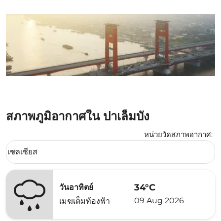
สภาพภูมิอากาศใน ปาเล็มบัง
หน่วยวัดสภาพอากาศ
:
Weather unit option เซลเซียส Selected
เซลเซียส
keyboard_arrow_down
34°C
วันอาทิตย์
09 Aug 2026
เมฆเต็มท้องฟ้า