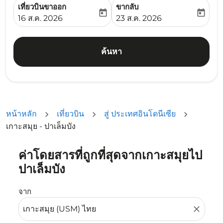
เที่ยวบินขาออก
ขากลับ
today
today
fc-booking-departure-date-aria-label
fc-booking-return-date-ari
16 ส.ค. 2026
23 ส.ค. 2026
ค้นหา
หน้าหลัก
เที่ยวบิน
สู่ ประเทศอินโดนีเซีย
เกาะสมุย - ปาเล็มบัง
ค่าโดยสารที่ถูกที่สุดจากเกาะสมุยไป
ลองอัปเดตเส้นทางของคุณ (ต้นทางและ/หรือปลายทาง) หรือเลื
ปาเล็มบัง
จาก
close