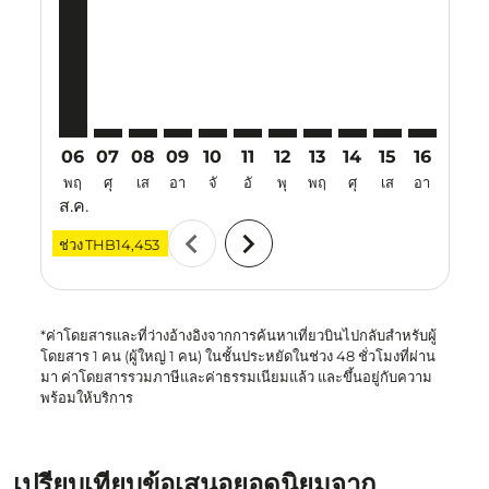
USM–CXR, 06 ส.ค. 2026 – 13 ส.ค. 2026: จาก THB14,45
USM–CXR: cmp-view-offers-disclaimer. ค้นหาข้อ
USM–CXR: cmp-view-offers-disclaimer. ค้นห
USM–CXR: cmp-view-offers-disclaimer. 
USM–CXR: cmp-view-offers-disclaim
USM–CXR: cmp-view-offers-disc
USM–CXR: cmp-view-offers-
USM–CXR: cmp-view-off
USM–CXR: cmp-view
USM–CXR: cmp-
USM–CXR: 
USM–C
U
06
07
08
09
10
11
12
13
14
15
16
17
พฤ
ศุ
เส
อา
จั
อั
พุ
พฤ
ศุ
เส
อา
จั
ส.ค.
chevron_left
chevron_right
ช่วง
THB14,453
*ค่าโดยสารและที่ว่างอ้างอิงจากการค้นหาเที่ยวบินไปกลับสำหรับผู้
โดยสาร 1 คน (ผู้ใหญ่ 1 คน) ในชั้นประหยัดในช่วง 48 ชั่วโมงที่ผ่าน
มา ค่าโดยสารรวมภาษีและค่าธรรมเนียมแล้ว และขึ้นอยู่กับความ
พร้อมให้บริการ
เปรียบเทียบข้อเสนอยอดนิยมจาก