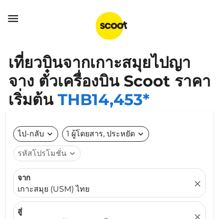

เที่ยวบินจากเกาะสมุยไปญา
จาง ตั๋วเครื่องบิน Scoot ราคา
เริ่มต้น
THB14,453*
ไป-กลับ
expand_more
1 ผู้โดยสาร, ประหยัด
expand_more
รหัสโปรโมชั่น
expand_more
จาก
close
เกาะสมุย (USM) ไทย
สู่
close