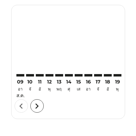
Displaying fares for สิงหาคม-2026
PQC–CJB: cmp-view-offers-disclaimer. ค้นหาข้อเสนอ
PQC–CJB: cmp-view-offers-disclaimer. ค้นหาข้อเ
PQC–CJB: cmp-view-offers-disclaimer. ค้นหา
PQC–CJB: cmp-view-offers-disclaimer. ค
PQC–CJB: cmp-view-offers-disclaime
PQC–CJB: cmp-view-offers-discl
PQC–CJB: cmp-view-offers-d
PQC–CJB: cmp-view-off
PQC–CJB: cmp-view
PQC–CJB: cmp-
PQC–CJB: 
PQC–C
P
09
10
11
12
13
14
15
16
17
18
19
20
อา
จั
อั
พุ
พฤ
ศุ
เส
อา
จั
อั
พุ
พฤ
ส.ค.
chevron_left
chevron_right