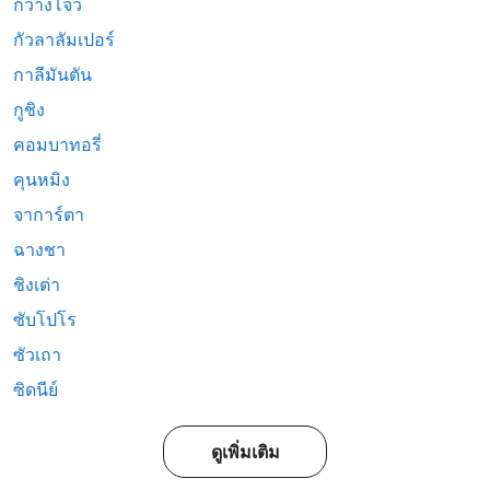
กวางโจว
กัวลาลัมเปอร์
กาลีมันตัน
กูชิง
คอมบาทอรี่
คุนหมิง
จาการ์ตา
ฉางชา
ชิงเต่า
ซับโปโร
ซัวเถา
ซิดนีย์
ดูเพิ่มเติม