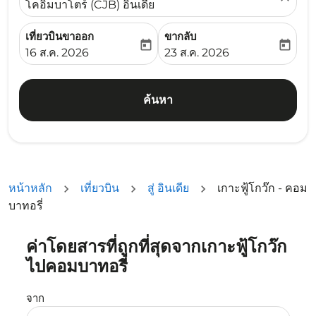
โคอิมบาโตร์ (CJB) อินเดีย
เที่ยวบินขาออก
ขากลับ
today
today
fc-booking-departure-date-aria-label
fc-booking-return-date-ari
16 ส.ค. 2026
23 ส.ค. 2026
ค้นหา
หน้าหลัก
เที่ยวบิน
สู่ อินเดีย
เกาะฟู้โกว๊ก - คอม
บาทอรี่
ค่าโดยสารที่ถูกที่สุดจากเกาะฟู้โกว๊ก
ลองอัปเดตเส้นทางของคุณ (ต้นทางและ/หรือปลายทาง) หรือเลื
ไปคอมบาทอรี่
จาก