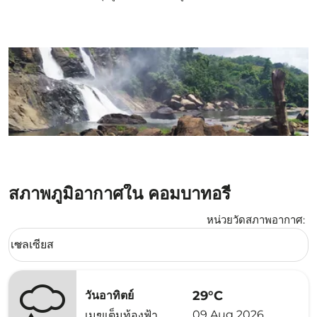
สภาพภูมิอากาศใน คอมบาทอรี่
หน่วยวัดสภาพอากาศ
:
Weather unit option เซลเซียส Selected
เซลเซียส
keyboard_arrow_down
29°C
วันอาทิตย์
09 Aug 2026
เมฆเต็มท้องฟ้า