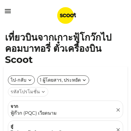

เที่ยวบินจากเกาะฟู้โกว๊กไป
คอมบาทอรี่ ตั๋วเครื่องบิน
Scoot
ไป-กลับ
expand_more
1 ผู้โดยสาร, ประหยัด
expand_more
รหัสโปรโมชั่น
expand_more
จาก
close
ฟู้ก๊วก (PQC) เวียดนาม
สู่
close