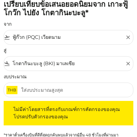
เปรียบเทียบข้อเสนอยอดนิยมจาก เกาะฟู้
โกว๊ก ไปยัง โกตากินะบะลู*
จาก
flight_takeoff
close
สู่
flight_land
close
งบประมาณ
THB
ไม่มีค่าโดยสารที่ตรงกับเกณฑ์การคัดกรองของคุณ โปรดปรับต
ไม่มีค่าโดยสารที่ตรงกับเกณฑ์การคัดกรองของคุณ
โปรดปรับตัวกรองของคุณ
*ราคาตั๋วเครื่องบินที่ดีที่สุดถูกค้นพบแล้วจากผู้อื่น 48 ชั่วโมงที่ผ่านมา