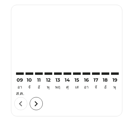
Displaying fares for สิงหาคม-2026
PQC–BKI: cmp-view-offers-disclaimer. ค้นหาข้อเสนอ
PQC–BKI: cmp-view-offers-disclaimer. ค้นหาข้อเ
PQC–BKI: cmp-view-offers-disclaimer. ค้นหา
PQC–BKI: cmp-view-offers-disclaimer. ค
PQC–BKI: cmp-view-offers-disclaime
PQC–BKI: cmp-view-offers-discl
PQC–BKI: cmp-view-offers-d
PQC–BKI: cmp-view-off
PQC–BKI: cmp-view
PQC–BKI: cmp-
PQC–BKI: 
PQC–B
P
09
10
11
12
13
14
15
16
17
18
19
20
อา
จั
อั
พุ
พฤ
ศุ
เส
อา
จั
อั
พุ
พฤ
ส.ค.
chevron_left
chevron_right