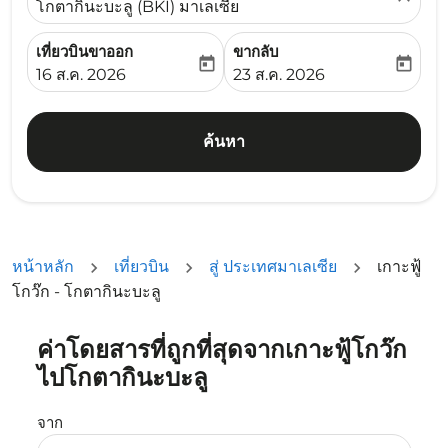
โกตากินะบะลู (BKI) มาเลเซีย
เที่ยวบินขาออก
ขากลับ
today
today
fc-booking-departure-date-aria-label
fc-booking-return-date-ari
16 ส.ค. 2026
23 ส.ค. 2026
ค้นหา
หน้าหลัก
เที่ยวบิน
สู่ ประเทศมาเลเซีย
เกาะฟู้
โกว๊ก - โกตากินะบะลู
ค่าโดยสารที่ถูกที่สุดจากเกาะฟู้โกว๊ก
ลองอัปเดตเส้นทางของคุณ (ต้นทางและ/หรือปลายทาง) หรือเลื
ไปโกตากินะบะลู
จาก