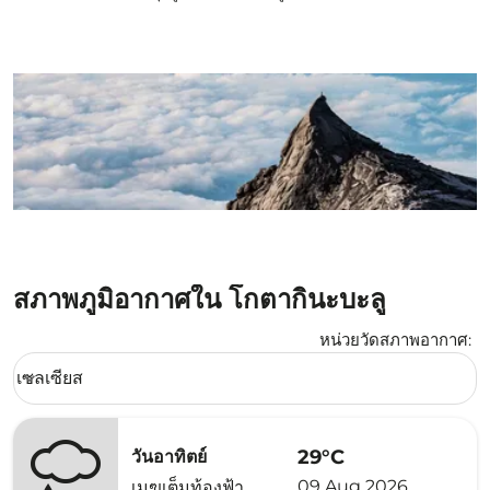
สภาพภูมิอากาศใน โกตากินะบะลู
หน่วยวัดสภาพอากาศ
:
Weather unit option เซลเซียส Selected
เซลเซียส
keyboard_arrow_down
29°C
วันอาทิตย์
09 Aug 2026
เมฆเต็มท้องฟ้า