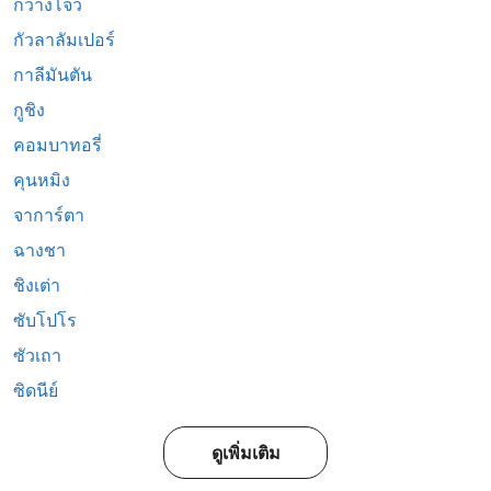
กวางโจว
กัวลาลัมเปอร์
กาลีมันตัน
กูชิง
คอมบาทอรี่
คุนหมิง
จาการ์ตา
ฉางชา
ชิงเต่า
ซับโปโร
ซัวเถา
ซิดนีย์
ดูเพิ่มเติม