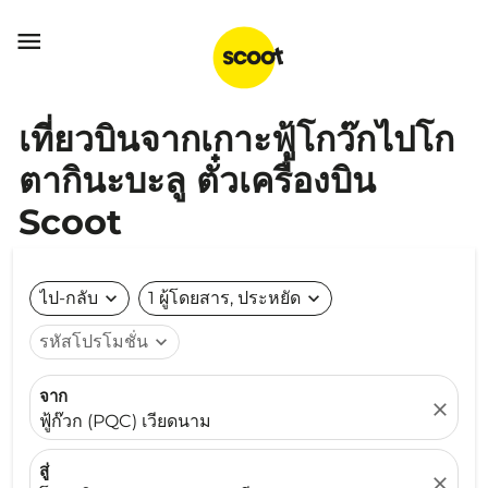

เที่ยวบินจากเกาะฟู้โกว๊กไปโก
ตากินะบะลู ตั๋วเครื่องบิน
Scoot
ไป-กลับ
expand_more
1 ผู้โดยสาร, ประหยัด
expand_more
รหัสโปรโมชั่น
expand_more
จาก
close
ฟู้ก๊วก (PQC) เวียดนาม
สู่
close