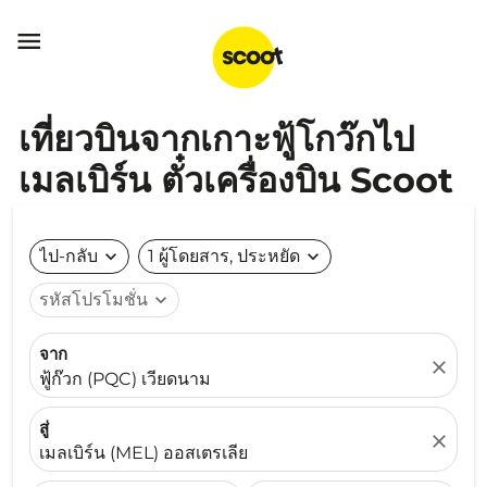

เที่ยวบินจากเกาะฟู้โกว๊กไป
เมลเบิร์น ตั๋วเครื่องบิน Scoot
ไป-กลับ
expand_more
1 ผู้โดยสาร, ประหยัด
expand_more
รหัสโปรโมชั่น
expand_more
จาก
close
ฟู้ก๊วก (PQC) เวียดนาม
สู่
close
เมลเบิร์น (MEL) ออสเตรเลีย