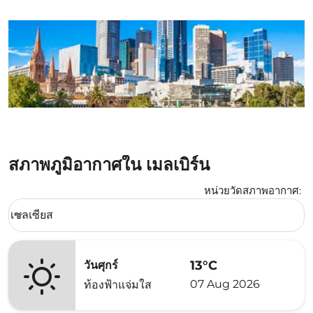
สภาพภูมิอากาศใน เมลเบิร์น
หน่วยวัดสภาพอากาศ
:
Weather unit option เซลเซียส Selected
เซลเซียส
keyboard_arrow_down
13°C
วันศุกร์
07 Aug 2026
ท้องฟ้าแจ่มใส