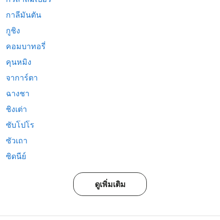
กาลีมันตัน
กูชิง
คอมบาทอรี่
คุนหมิง
จาการ์ตา
ฉางชา
ชิงเต่า
ซับโปโร
ซัวเถา
ซิดนีย์
ดูเพิ่มเติม