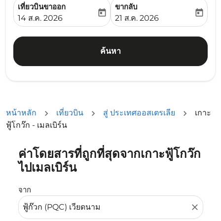
เที่ยวบินขาออก
ขากลับ
today
today
fc-booking-departure-date-aria-label
fc-booking-return-date-ari
14 ส.ค. 2026
21 ส.ค. 2026
ค้นหา
หน้าหลัก
เที่ยวบิน
สู่ ประเทศออสเตรเลีย
เกาะ
ฟู้โกว๊ก - เมลเบิร์น
ค่าโดยสารที่ถูกที่สุดจากเกาะฟู้โกว๊ก
ลองอัปเดตเส้นทางของคุณ (ต้นทางและ/หรือปลายทาง) หรือเลื
ไปเมลเบิร์น
จาก
close