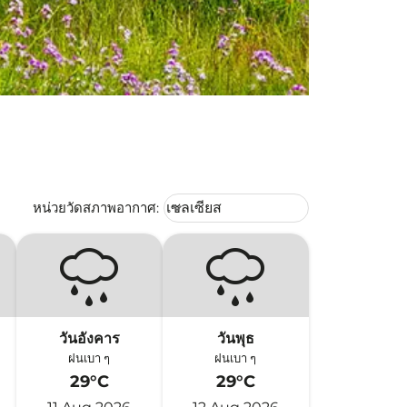
Weather unit option เซลเซียส Selec
หน่วยวัดสภาพอากาศ
:
เซลเซียส
keyboard_arrow_down
วันอังคาร
วันพุธ
ฝนเบา ๆ
ฝนเบา ๆ
29°C
29°C