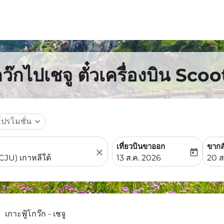
ว๊กไปเชจู ตั๋วเครื่องบิน Scoo
โปรโมชั่น
expand_more
เที่ยวบินขาออก
ขากล
close
today
fc-booking-departure-date-
fc-b
13 ส.ค. 2026
20 ส
เกาะฟู้โกว๊ก - เชจู