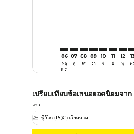
Displaying fares for สิงหาคม-202
PQC–CJU: cmp-view-offers-discla
PQC–CJU: cmp-view-offers-di
PQC–CJU: cmp-view-offer
PQC–CJU: cmp-view-o
PQC–CJU: cmp-v
PQC–CJU: c
PQC–CJ
PQ
06
07
08
09
10
11
12
1
พฤ
ศุ
เส
อา
จั
อั
พุ
พ
ส.ค.
เปรียบเทียบข้อเสนอยอดนิยมจาก เก
จาก
flight_takeoff
ไม่มีค่าโดยสารที่ตรงกับเกณฑ์การคัดกรองของค