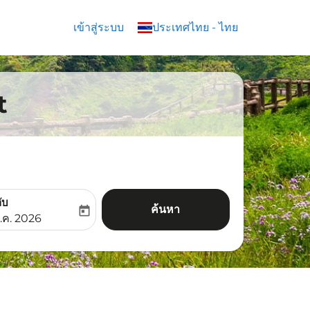
เข้าสู่ระบบ
keyboard_arrow_down
ประเทศไทย
-
ไทย
t
ับ
ค้นหา
today
aria-label
ooking-return-date-aria-label
.ค. 2026