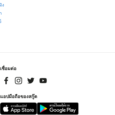
มิง
่า
์
เชื่อมต่อ
แอปมือถือของสกู๊ต