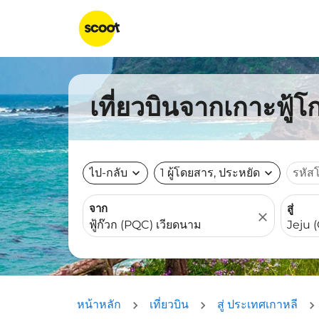
เที่ยวบินจากเกาะฟู้โก
ไป-กลับ
expand_more
1 ผู้โดยสาร, ประหยัด
expand_more
รหัส
จาก
สู่
close
หน้าหลัก
เที่ยวบิน
สู่ ประเทศเกาหลี