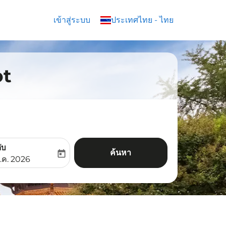
เข้าสู่ระบบ
keyboard_arrow_down
ประเทศไทย
-
ไทย
ot
ับ
ค้นหา
today
aria-label
ooking-return-date-aria-label
.ค. 2026