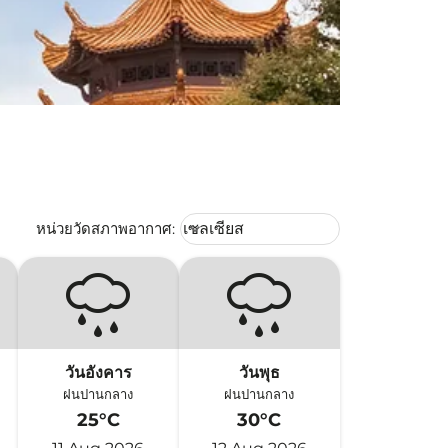
Weather unit option เซลเซียส Selec
หน่วยวัดสภาพอากาศ
:
เซลเซียส
keyboard_arrow_down
วันอังคาร
วันพุธ
ฝนปานกลาง
ฝนปานกลาง
25°C
30°C