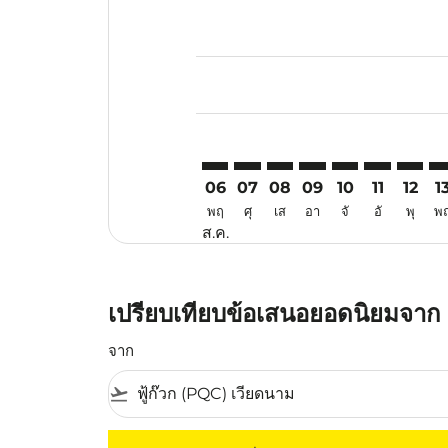
Displaying fares for สิงหาคม-202
PQC–WUH: cmp-view-offers-discl
PQC–WUH: cmp-view-offers-d
PQC–WUH: cmp-view-offe
PQC–WUH: cmp-view-
PQC–WUH: cmp-v
PQC–WUH: c
PQC–WU
PQ
06
07
08
09
10
11
12
1
พฤ
ศุ
เส
อา
จั
อั
พุ
พ
ส.ค.
เปรียบเทียบข้อเสนอยอดนิยมจาก เกา
จาก
flight_takeoff
ไม่มีค่าโดยสารที่ตรงกับเกณฑ์การคัดกรองของค