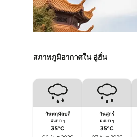
สภาพภูมิอากาศใน อู่ฮั่น
วันพฤหัสบดี
วันศุกร์
ฝนเบา ๆ
ฝนเบา ๆ
35°C
35°C