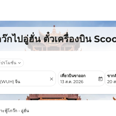
ว๊กไปอู่ฮั่น ตั๋วเครื่องบิน Sco
โปรโมชั่น
expand_more
เที่ยวบินขาออก
ขากล
close
today
fc-booking-departure-date-
fc-b
13 ส.ค. 2026
20 ส
าะฟู้โกว๊ก - อู่ฮั่น