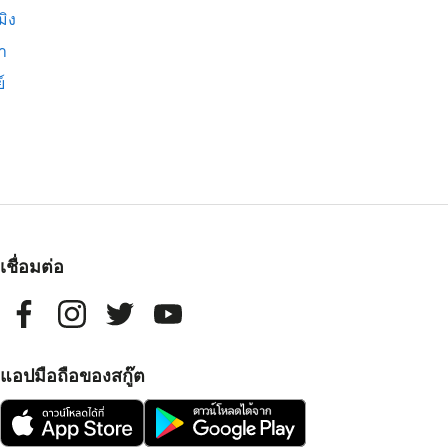
มิง
่า
์
เชื่อมต่อ
แอปมือถือของสกู๊ต