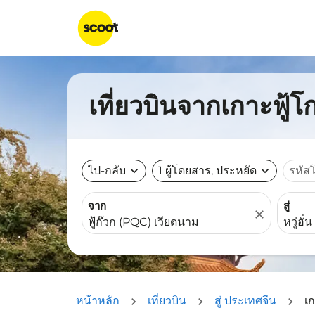
เที่ยวบินจากเกาะฟู้โก
ไป-กลับ
expand_more
1 ผู้โดยสาร, ประหยัด
expand_more
รหัส
จาก
สู่
close
หน้าหลัก
เที่ยวบิน
สู่ ประเทศจีน
เก