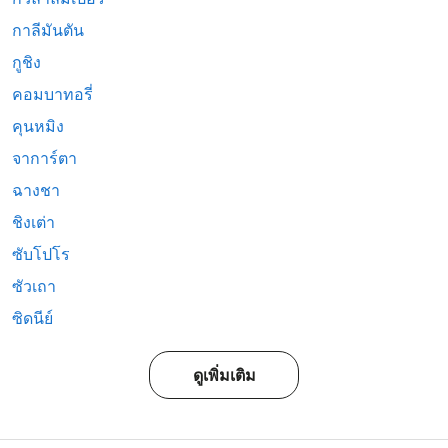
กาลีมันตัน
กูชิง
คอมบาทอรี่
คุนหมิง
จาการ์ตา
ฉางชา
ชิงเต่า
ซับโปโร
ซัวเถา
ซิดนีย์
ดูเพิ่มเติม