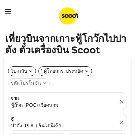

เที่ยวบินจากเกาะฟู้โกว๊กไปปา
ดัง ตั๋วเครื่องบิน Scoot
ไป-กลับ
expand_more
1 ผู้โดยสาร, ประหยัด
expand_more
รหัสโปรโมชั่น
expand_more
จาก
close
ฟู้ก๊วก (PQC) เวียดนาม
สู่
close
ปาดัง (PDG) อินโดนีเซีย