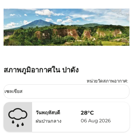
สภาพภูมิอากาศใน ปาดัง
หน่วยวัดสภาพอากาศ
:
Weather unit option เซลเซียส Selected
เซลเซียส
keyboard_arrow_down
28°C
วันพฤหัสบดี
06 Aug 2026
ฝนปานกลาง