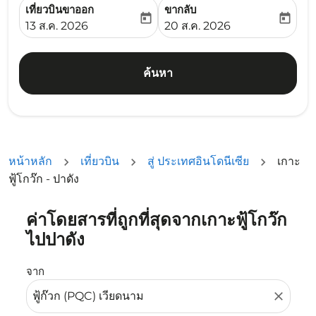
เที่ยวบินขาออก
ขากลับ
today
today
fc-booking-departure-date-aria-label
fc-booking-return-date-ari
13 ส.ค. 2026
20 ส.ค. 2026
ค้นหา
หน้าหลัก
เที่ยวบิน
สู่ ประเทศอินโดนีเซีย
เกาะ
ฟู้โกว๊ก - ปาดัง
ค่าโดยสารที่ถูกที่สุดจากเกาะฟู้โกว๊ก
ลองอัปเดตเส้นทางของคุณ (ต้นทางและ/หรือปลายทาง) หรือเลื
ไปปาดัง
จาก
close