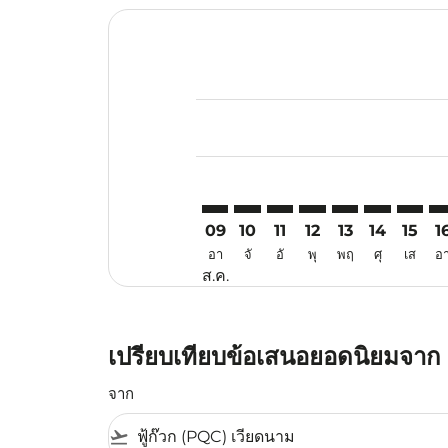
Displaying fares for สิงหาคม-202
PQC–CRK: cmp-view-offers-discla
PQC–CRK: cmp-view-offers-di
PQC–CRK: cmp-view-offe
PQC–CRK: cmp-view-
PQC–CRK: cmp-v
PQC–CRK: c
PQC–CR
PQ
09
10
11
12
13
14
15
1
อา
จั
อั
พุ
พฤ
ศุ
เส
อ
ส.ค.
เปรียบเทียบข้อเสนอยอดนิยมจาก เ
จาก
flight_takeoff