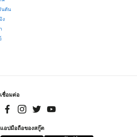
ันตัน
มิง
่า
์
เชื่อมต่อ
แอปมือถือของสกู๊ต