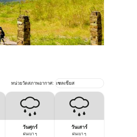
Weather unit option เซลเซียส Selec
หน่วยวัดสภาพอากาศ
:
เซลเซียส
keyboard_arrow_down
วันศุกร์
วันเสาร์
ฝนเบา ๆ
ฝนเบา ๆ