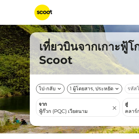
เที่ยวบินจากเกาะฟู้โ
Scoot
ไป-กลับ
expand_more
1 ผู้โดยสาร, ประหยัด
expand_more
รหัส
จาก
สู่
close