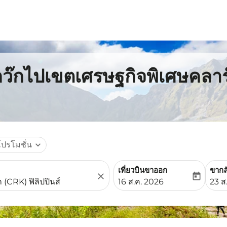
กว๊กไปเขตเศรษฐกิจพิเศษคลาร์ก
โปรโมชั่น
expand_more
เที่ยวบินขาออก
ขากล
close
today
fc-booking-departure-date-
fc-b
16 ส.ค. 2026
23 ส