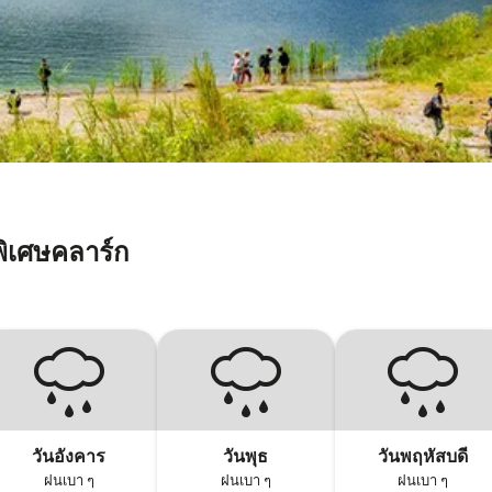
ิเศษคลาร์ก
วันอังคาร
วันพุธ
วันพฤหัสบดี
ฝนเบา ๆ
ฝนเบา ๆ
ฝนเบา ๆ