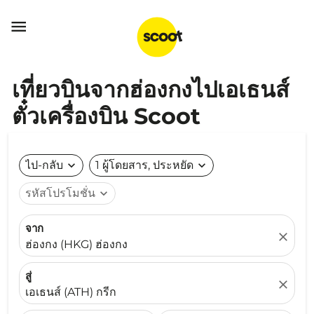

เที่ยวบินจากฮ่องกงไปเอเธนส์
ตั๋วเครื่องบิน Scoot
ไป-กลับ
expand_more
1 ผู้โดยสาร, ประหยัด
expand_more
รหัสโปรโมชั่น
expand_more
จาก
close
ฮ่องกง (HKG) ฮ่องกง
สู่
close
เอเธนส์ (ATH) กรีก