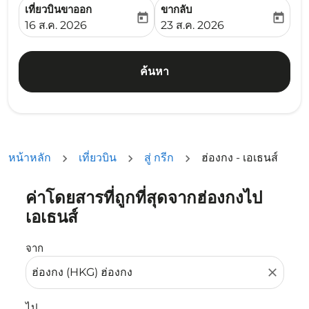
เที่ยวบินขาออก
ขากลับ
today
today
fc-booking-departure-date-aria-label
fc-booking-return-date-ari
16 ส.ค. 2026
23 ส.ค. 2026
ค้นหา
หน้าหลัก
เที่ยวบิน
สู่ กรีก
ฮ่องกง - เอเธนส์
ค่าโดยสารที่ถูกที่สุดจากฮ่องกงไป
ลองอัปเดตเส้นทางของคุณ (ต้นทางและ/หรือปลายทาง) หรือเลื
เอเธนส์
จาก
close
ไป