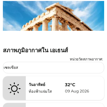
สภาพภูมิอากาศใน เอเธนส์
หน่วยวัดสภาพอากาศ
:
Weather unit option เซลเซียส Selected
เซลเซียส
keyboard_arrow_down
32°C
วันอาทิตย์
09 Aug 2026
ท้องฟ้าแจ่มใส