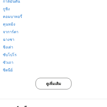
กาลีมันตัน
กูชิง
คอมบาทอรี่
คุนหมิง
จาการ์ตา
ฉางชา
ชิงเต่า
ซับโปโร
ซัวเถา
ซิดนีย์
ดูเพิ่มเติม