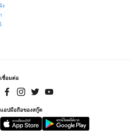
มิง
่า
์
เชื่อมต่อ
แอปมือถือของสกู๊ต