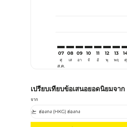
Displaying fares for สิงหาคม-202
HKG–VIE: cmp-view-offers-discla
HKG–VIE: cmp-view-offers-di
HKG–VIE: cmp-view-offer
HKG–VIE: cmp-view-o
HKG–VIE: cmp-v
HKG–VIE: c
HKG–VI
HK
07
08
09
10
11
12
13
1
ศุ
เส
อา
จั
อั
พุ
พฤ
ศุ
ส.ค.
เปรียบเทียบข้อเสนอยอดนิยมจาก ฮ
จาก
flight_takeoff
ไม่มีค่าโดยสารที่ตรงกับเกณฑ์การคัดกรองของค