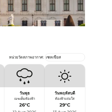
Weather unit option เซลเซียส Selec
หน่วยวัดสภาพอากาศ
:
เซลเซียส
keyboard_arrow_down
วันพุธ
วันพฤหัสบดี
เมฆเต็มท้องฟ้า
ท้องฟ้าแจ่มใส
26°C
29°C