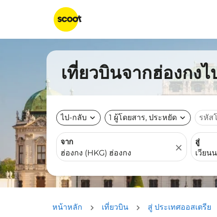
เที่ยวบินจากฮ่องกงไป
ไป-กลับ
expand_more
1 ผู้โดยสาร, ประหยัด
expand_more
รหัส
จาก
สู่
close
หน้าหลัก
เที่ยวบิน
สู่ ประเทศออสเตรีย