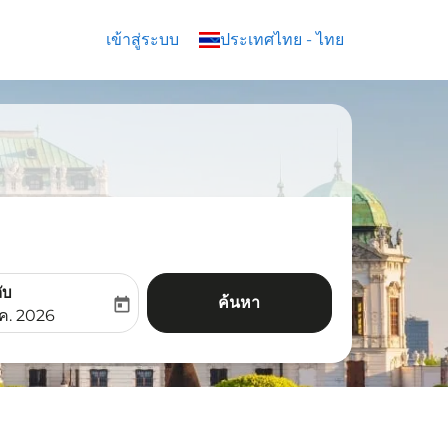
เข้าสู่ระบบ
keyboard_arrow_down
ประเทศไทย
-
ไทย
ับ
ค้นหา
today
aria-label
ooking-return-date-aria-label
.ค. 2026