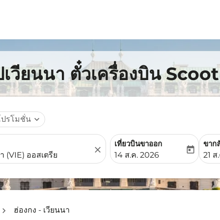
เวียนนา ตั๋วเครื่องบิน Scoot
โปรโมชั่น
expand_more
เที่ยวบินขาออก
ขากล
close
today
fc-booking-departure-date-
fc-b
14 ส.ค. 2026
21 ส
ฮ่องกง - เวียนนา