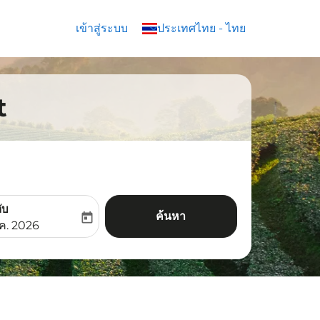
เข้าสู่ระบบ
keyboard_arrow_down
ประเทศไทย
-
ไทย
t
ับ
ค้นหา
today
aria-label
ooking-return-date-aria-label
.ค. 2026