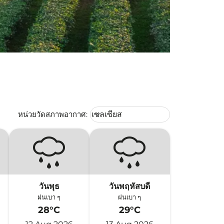
Weather unit option เซลเซียส Selec
หน่วยวัดสภาพอากาศ
:
เซลเซียส
keyboard_arrow_down
วันพุธ
วันพฤหัสบดี
ฝนเบา ๆ
ฝนเบา ๆ
28°C
29°C