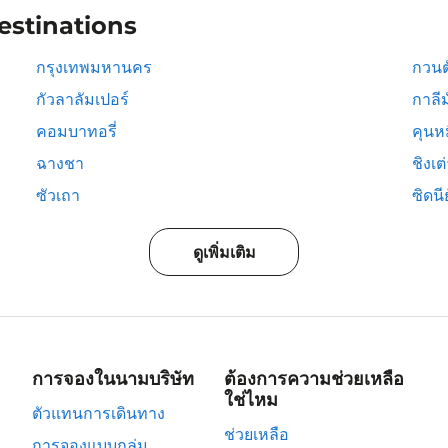
estinations
กรุงเทพมหานคร
กวนต
กัวลาลัมเปอร์
กาลีม
คอมบาทอรี่
คุนห
ฉางชา
ชิงเต
ซัวเถา
ซิดนีย
ดูเพิ่มเติม
การจองในนามบริษัท
ต้องการความช่วยเหลือ
ใช่ไหม
ตัวแทนการเดินทาง
ช่วยเหลือ
การจองแบบกลุ่ม