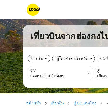
เที่ยวบินจากฮ่องกงไป
ไป-กลับ
expand_more
1 ผู้โดยสาร, ประหยัด
expand_more
รหัส
จาก
สู่
close
หน้าหลัก
เที่ยวบิน
สู่ ประเทศไทย