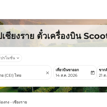
เชียงราย ตั๋วเครื่องบิน Scoo
โปรโมชั่น
expand_more
เที่ยวบินขาออก
ขากล
close
today
fc-booking-departure-date-
fc-b
14 ส.ค. 2026
21 ส
ฮ่องกง - เชียงราย