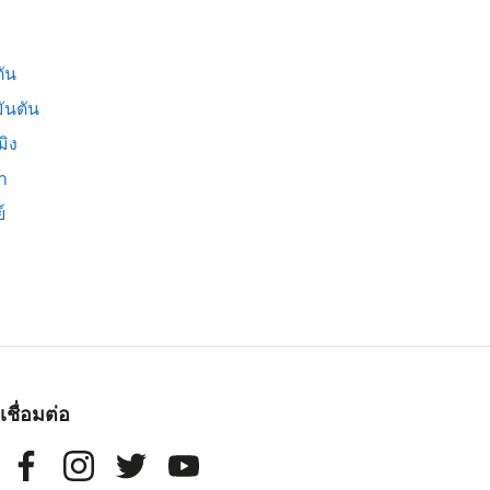
ัน
ันตัน
มิง
่า
์
เชื่อมต่อ