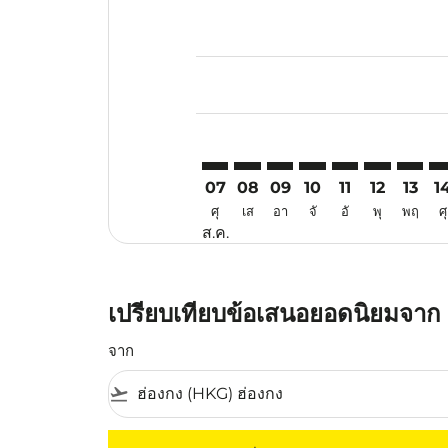
Displaying fares for สิงหาคม-202
HKG–CEI: cmp-view-offers-discla
HKG–CEI: cmp-view-offers-di
HKG–CEI: cmp-view-offer
HKG–CEI: cmp-view-o
HKG–CEI: cmp-v
HKG–CEI: c
HKG–CE
HK
07
08
09
10
11
12
13
1
ศุ
เส
อา
จั
อั
พุ
พฤ
ศุ
ส.ค.
เปรียบเทียบข้อเสนอยอดนิยมจาก ฮ
จาก
flight_takeoff
ไม่มีค่าโดยสารที่ตรงกับเกณฑ์การคัดกรองของค