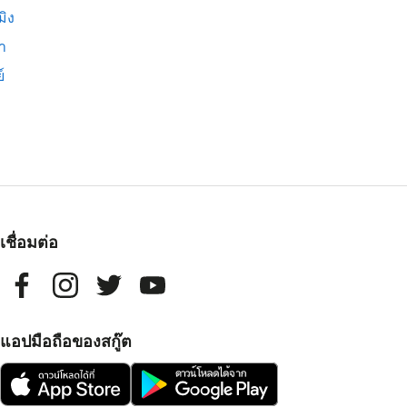
มิง
่า
์
เชื่อมต่อ
แอปมือถือของสกู๊ต