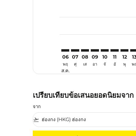
Displaying fares for สิงหาคม-202
HKG–CXR: cmp-view-offers-discla
HKG–CXR: cmp-view-offers-di
HKG–CXR: cmp-view-offe
HKG–CXR: cmp-view-
HKG–CXR: cmp-v
HKG–CXR: c
HKG–CX
HK
06
07
08
09
10
11
12
1
พฤ
ศุ
เส
อา
จั
อั
พุ
พ
ส.ค.
เปรียบเทียบข้อเสนอยอดนิยมจาก 
จาก
flight_takeoff
ไม่มีค่าโดยสารที่ตรงกับเกณฑ์การคัดกรองของค