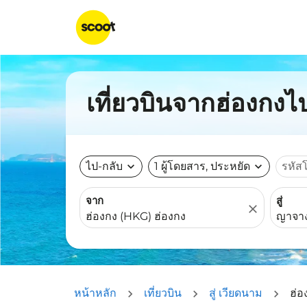
เที่ยวบินจากฮ่องกงไ
ไป-กลับ
expand_more
1 ผู้โดยสาร, ประหยัด
expand_more
รหัส
จาก
สู่
close
หน้าหลัก
เที่ยวบิน
สู่ เวียดนาม
ฮ่อ