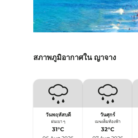
สภาพภูมิอากาศใน ญาจาง
วันพฤหัสบดี
วันศุกร์
ฝนเบา ๆ
เมฆเต็มท้องฟ้า
31°C
32°C