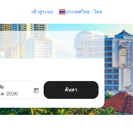
เข้าสู่ระบบ
keyboard_arrow_down
ประเทศไทย
-
ไทย
ับ
ค้นหา
today
aria-label
ooking-return-date-aria-label
.ค. 2026