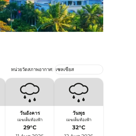
Weather unit option เซลเซียส Selec
หน่วยวัดสภาพอากาศ
:
เซลเซียส
keyboard_arrow_down
วันอังคาร
วันพุธ
เมฆเต็มท้องฟ้า
เมฆเต็มท้องฟ้า
29°C
32°C