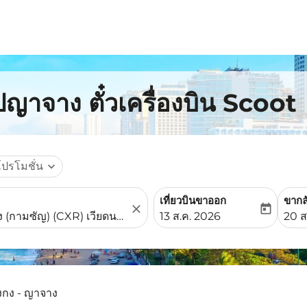
ปญาจาง ตั๋วเครื่องบิน Scoot
โปรโมชั่น
expand_more
เที่ยวบินขาออก
ขากล
close
today
fc-booking-departure-date-
fc-b
13 ส.ค. 2026
20 ส
งกง - ญาจาง