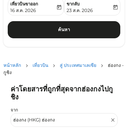
เที่ยวบินขาออก
ขากลับ
today
today
fc-booking-departure-date-aria-label
fc-booking-return-date-ari
16 ส.ค. 2026
23 ส.ค. 2026
ค้นหา
หน้าหลัก
เที่ยวบิน
สู่ ประเทศมาเลเซีย
ฮ่องกง -
กูชิง
ค่าโดยสารที่ถูกที่สุดจากฮ่องกงไปกู
ลองอัปเดตเส้นทางของคุณ (ต้นทางและ/หรือปลายทาง) หรือเลื
ชิง
จาก
close