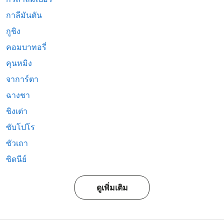
กาลีมันตัน
กูชิง
คอมบาทอรี่
คุนหมิง
จาการ์ตา
ฉางชา
ชิงเต่า
ซับโปโร
ซัวเถา
ซิดนีย์
ดูเพิ่มเติม