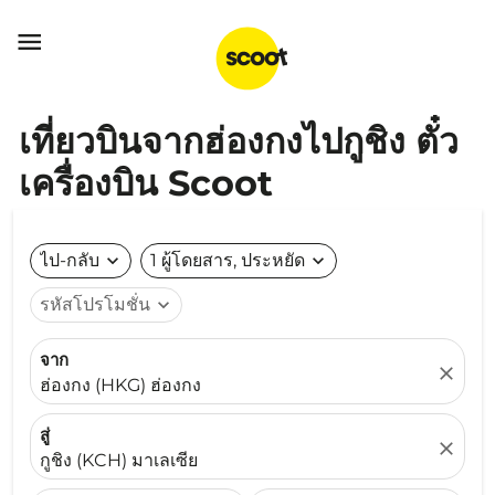

เที่ยวบินจากฮ่องกงไปกูชิง ตั๋ว
เครื่องบิน Scoot
ไป-กลับ
expand_more
1 ผู้โดยสาร, ประหยัด
expand_more
รหัสโปรโมชั่น
expand_more
จาก
close
ฮ่องกง (HKG) ฮ่องกง
สู่
close
กูชิง (KCH) มาเลเซีย