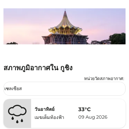
สภาพภูมิอากาศใน กูชิง
หน่วยวัดสภาพอากาศ
:
Weather unit option เซลเซียส Selected
เซลเซียส
keyboard_arrow_down
33°C
วันอาทิตย์
09 Aug 2026
เมฆเต็มท้องฟ้า